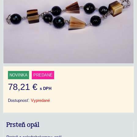
NOVINKA
PREDANÉ
78,21 €
s DPH
Dostupnosť:
Vypredané
Prsteň opál