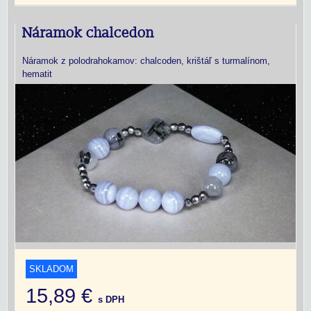
Náramok chalcedon
Náramok z polodrahokamov: chalcoden, krištáľ s turmalínom,
hematit
SKLADOM
15,89 €
s DPH