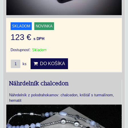
SKLADOM
NOVINKA
123 €
s DPH
Dostupnosť:
Skladom
DO KOŠÍKA
ks
Náhrdelník chalcedon
Náhrdelník z polodrahokamov: chalcedon, krištáľ s turmalínom,
hematit