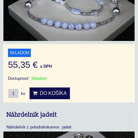
SKLADOM
55,35 €
s DPH
Dostupnosť:
Skladom
DO KOŠÍKA
ks
Náhrdelnik jadeit
Náhrdelník z polodrahokamov: jadeit