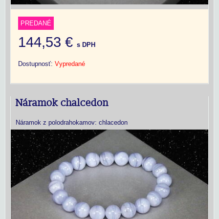
PREDANÉ
144,53 €
s DPH
Dostupnosť:
Vypredané
Náramok chalcedon
Náramok z polodrahokamov: chlacedon