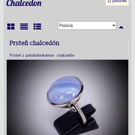
Chalcedon
11
položiek
Mriežka
Zoznam
Tabuľka
Prsteň chalcedón
Prsteň z polodrahokamov: chalcedón