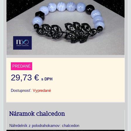
PREDANÉ
29,73 €
s DPH
Dostupnosť:
Vypredané
Náramok chalcedon
Náhrdelník z polodrahokamov: chalcedon