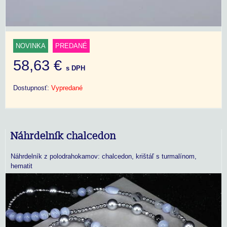
NOVINKA
PREDANÉ
58,63 €
s DPH
Dostupnosť:
Vypredané
Náhrdelník chalcedon
Náhrdelník z polodrahokamov: chalcedon, krištáľ s turmalínom,
hematit