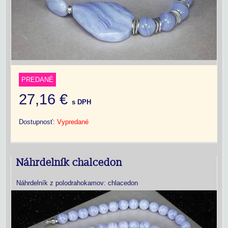
PREDANÉ
27,16 €
s DPH
Dostupnosť:
Vypredané
Náhrdelník chalcedon
Náhrdelník z polodrahokamov: chlacedon