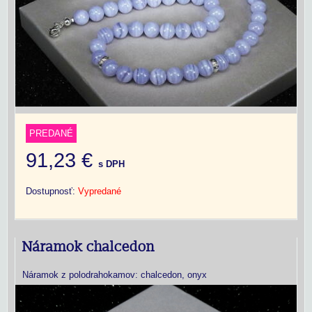
PREDANÉ
91,23 €
s DPH
Dostupnosť:
Vypredané
Náramok chalcedon
Náramok z polodrahokamov: chalcedon, onyx