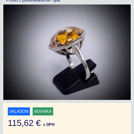
Prsteň z polodrahokamov: opál
SKLADOM
NOVINKA
115,62 €
s DPH