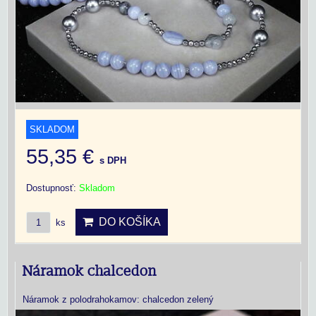
SKLADOM
55,35 €
s DPH
Dostupnosť:
Skladom
DO KOŠÍKA
ks
Náramok chalcedon
Náramok z polodrahokamov: chalcedon zelený