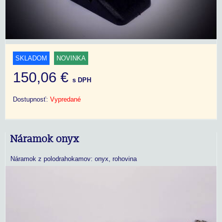
SKLADOM
NOVINKA
150,06 €
s DPH
Dostupnosť:
Vypredané
Náramok onyx
Náramok z polodrahokamov: onyx, rohovina