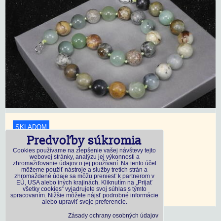
SKLADOM
Predvoľby súkromia
18,45 €
s DPH
Cookies používame na zlepšenie vašej návštevy tejto
webovej stránky, analýzu jej výkonnosti a
zhromažďovanie údajov o jej používaní. Na tento účel
Dostupnosť:
Skladom
môžeme použiť nástroje a služby tretích strán a
zhromaždené údaje sa môžu preniesť k partnerom v
EÚ, USA alebo iných krajinách. Kliknutím na „Prijať
všetky cookies“ vyjadrujete svoj súhlas s týmto
DO KOŠÍKA
ks
spracovaním. Nižšie môžete nájsť podrobné informácie
alebo upraviť svoje preferencie.
Zásady ochrany osobných údajov