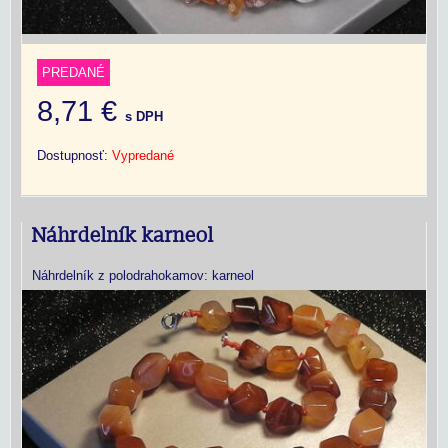
PREDANÉ
8,71 €
s DPH
Dostupnosť:
Vypredané
Náhrdelník karneol
Náhrdelník z polodrahokamov: karneol