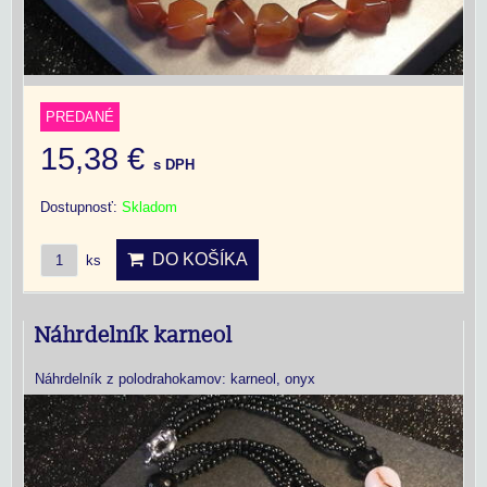
PREDANÉ
15,38 €
s DPH
Dostupnosť:
Skladom
DO KOŠÍKA
ks
Náhrdelník karneol
Náhrdelník z polodrahokamov: karneol, onyx