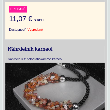
PREDANÉ
11,07 €
s DPH
Dostupnosť:
Vypredané
Náhrdelník karneol
Náhrdelník z polodrahokamov: karneol