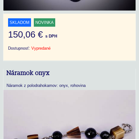
SKLADOM
NOVINKA
150,06 €
s DPH
Dostupnosť:
Vypredané
Náramok onyx
Náramok z polodrahokamov: onyx, rohovina