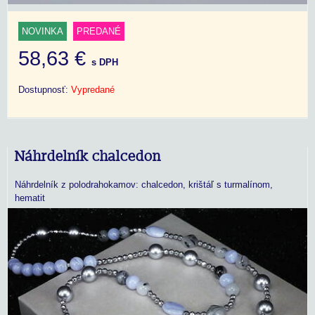
NOVINKA
PREDANÉ
58,63 €
s DPH
Dostupnosť:
Vypredané
Náhrdelník chalcedon
Náhrdelník z polodrahokamov: chalcedon, krištáľ s turmalínom,
hematit