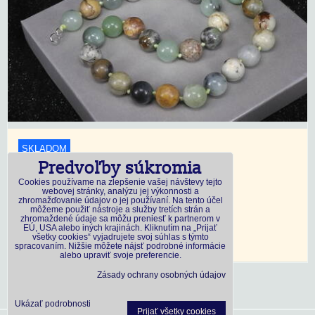
SKLADOM
Predvoľby súkromia
18,45 €
s DPH
Cookies používame na zlepšenie vašej návštevy tejto
webovej stránky, analýzu jej výkonnosti a
zhromažďovanie údajov o jej používaní. Na tento účel
Dostupnosť:
Skladom
môžeme použiť nástroje a služby tretích strán a
zhromaždené údaje sa môžu preniesť k partnerom v
EÚ, USA alebo iných krajinách. Kliknutím na „Prijať
všetky cookies“ vyjadrujete svoj súhlas s týmto
DO KOŠÍKA
ks
spracovaním. Nižšie môžete nájsť podrobné informácie
alebo upraviť svoje preferencie.
Zásady ochrany osobných údajov
Ukázať podrobnosti
Prijať všetky cookies