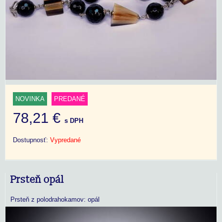
NOVINKA
PREDANÉ
78,21 €
s DPH
Dostupnosť:
Vypredané
Prsteň opál
Prsteň z polodrahokamov: opál