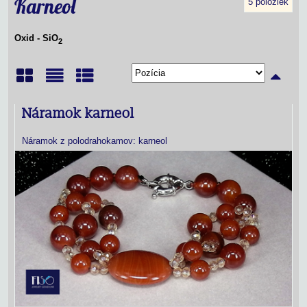
Karneol
5
položiek
Oxid - SiO
2
Mriežka
Zoznam
Tabuľka
Náramok karneol
Náramok z polodrahokamov: karneol