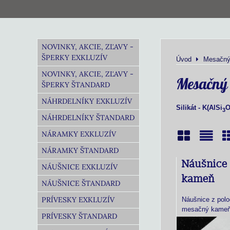
NOVINKY, AKCIE, ZĽAVY -
ŠPERKY EXKLUZÍV
Úvod
Mesačný
NOVINKY, AKCIE, ZĽAVY -
Mesačný
ŠPERKY ŠTANDARD
NÁHRDELNÍKY EXKLUZÍV
Silikát - K(AlSi
3
NÁHRDELNÍKY ŠTANDARD
NÁRAMKY EXKLUZÍV
NÁRAMKY ŠTANDARD
Mriežka
Zoz
T
Náušnice
NÁUŠNICE EXKLUZÍV
kameň
NÁUŠNICE ŠTANDARD
PRÍVESKY EXKLUZÍV
Náušnice z pol
mesačný kameň,
PRÍVESKY ŠTANDARD