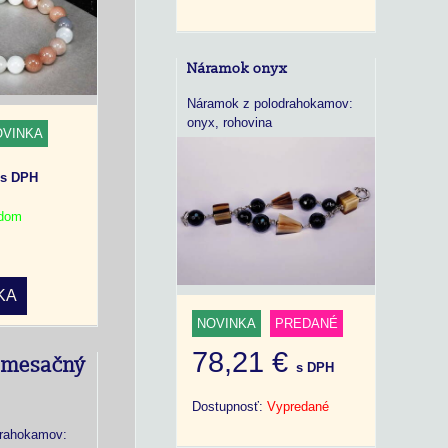
Náramok onyx
Náramok z polodrahokamov:
onyx, rohovina
OVINKA
€
s DPH
adom
KA
NOVINKA
PREDANÉ
78,21 €
 mesačný
s DPH
Dostupnosť:
Vypredané
drahokamov: