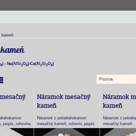
 kameň
 kameň
O
) - Na(AlSi
O
)-Ca(Al
Si
O
)
8
3
8
2
2
8
Pozícia
nam
abuľka
 mesačný
Náramok mesačný
Náramok m
kameň
kameň
odrahokamov:
Náramok z polodrahokamov:
Náramok z polodr
 jaspis, rohovina
mesačný kameň, ruženín, jaspis
mesačný kameň