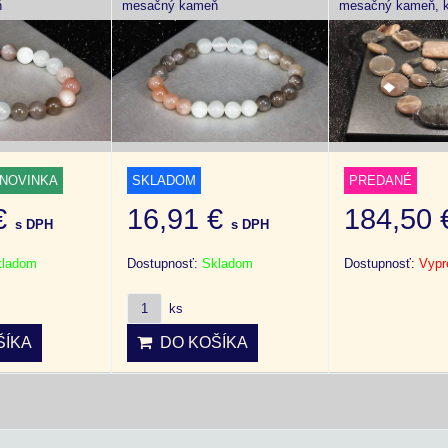
ň
mesačný kameň
mesačný kameň, 
NOVINKA
SKLADOM
PREDANÉ
 €
16,91 €
184,50
s DPH
s DPH
kladom
Dostupnosť:
Skladom
Dostupnosť:
Vypr
ks
ÍKA
DO KOŠÍKA