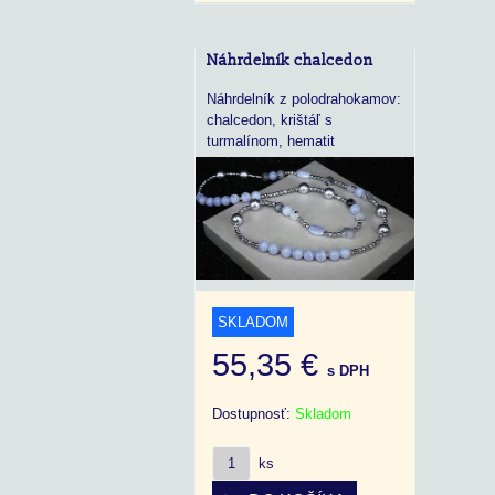
Náhrdelník chalcedon
Náhrdelník z polodrahokamov:
chalcedon, krištáľ s
turmalínom, hematit
SKLADOM
55,35 €
s DPH
Dostupnosť:
Skladom
ks