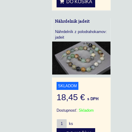
DO KOŠÍKA
Náhrdelnik jadeit
Náhrdelník z polodrahokamov:
jadeit
SKLADOM
18,45 €
s DPH
Dostupnosť:
Skladom
ks