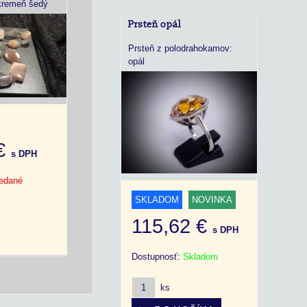
kremeň šedý
Prsteň opál
Prsteň z polodrahokamov:
opál
 €
s DPH
edané
SKLADOM
NOVINKA
115,62 €
s DPH
Dostupnosť:
Skladom
ks