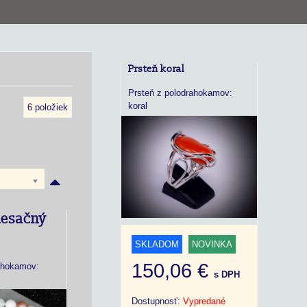
Prsteň koral
Prsteň z polodrahokamov:
koral
6
položiek
esačný
SKLADOM
NOVINKA
150,06 €
ahokamov:
s DPH
Dostupnosť:
Vypredané