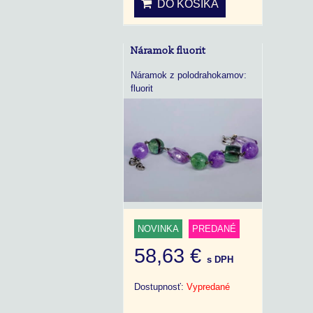
DO KOŠÍKA
Náramok fluorit
Náramok z polodrahokamov:
fluorit
NOVINKA
PREDANÉ
58,63 €
s DPH
Dostupnosť:
Vypredané