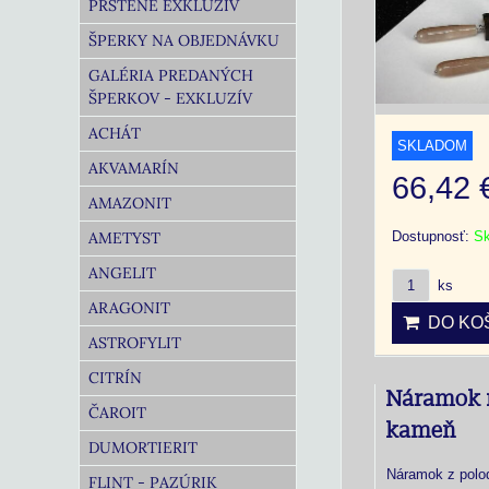
PRSTENE EXKLUZÍV
ŠPERKY NA OBJEDNÁVKU
GALÉRIA PREDANÝCH
ŠPERKOV - EXKLUZÍV
ACHÁT
SKLADOM
AKVAMARÍN
66,42
AMAZONIT
AMETYST
Dostupnosť:
S
ANGELIT
ks
ARAGONIT
DO KOŠ
ASTROFYLIT
CITRÍN
Náramok
ČAROIT
kameň
DUMORTIERIT
Náramok z polo
FLINT - PAZÚRIK