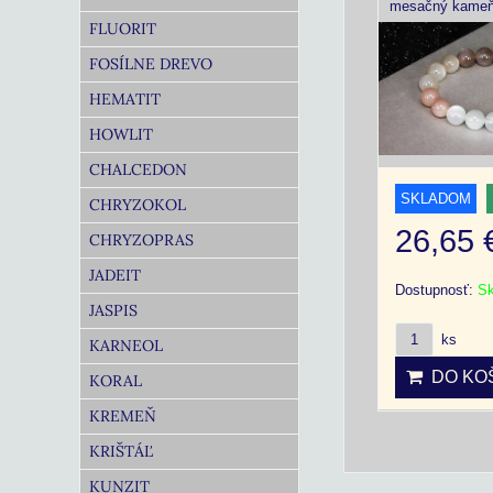
mesačný kame
FLUORIT
FOSÍLNE DREVO
HEMATIT
HOWLIT
CHALCEDON
SKLADOM
CHRYZOKOL
26,65
CHRYZOPRAS
JADEIT
Dostupnosť:
S
JASPIS
ks
KARNEOL
DO KOŠ
KORAL
KREMEŇ
KRIŠTÁĽ
KUNZIT