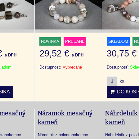
NOVINKA
PREDANÉ
SKLADOM
N
 €
29,52 €
30,75 
s DPH
s DPH
kladom
Dostupnosť:
Vypredané
Dostupnosť:
Skl
ks
ÍKA
DO KOŠÍ
 mesačný
Náramok mesačný
Náhrdelník
kameň
kameň
drahokamov:
Náramok z polodrahokamov:
Náhrdelník z polo