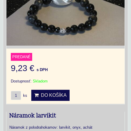
PREDANÉ
9,23 €
s DPH
Dostupnosť:
Skladom
DO KOŠÍKA
ks
Náramok larvikit
Náramok z polodrahokamov: larvikit, onyx, achát