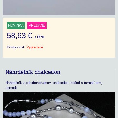
NOVINKA
PREDANÉ
58,63 €
s DPH
Dostupnosť:
Vypredané
Náhrdelník chalcedon
Náhrdelník z polodrahokamov: chalcedon, krištáľ s turmalínom,
hematit