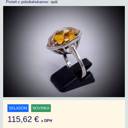
Prsteň z polodrahokamov: opál
SKLADOM
NOVINKA
115,62 €
s DPH