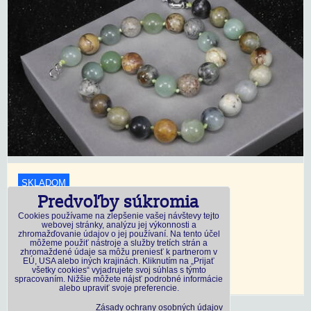
SKLADOM
Predvoľby súkromia
18,45 €
s DPH
Cookies používame na zlepšenie vašej návštevy tejto
webovej stránky, analýzu jej výkonnosti a
zhromažďovanie údajov o jej používaní. Na tento účel
Dostupnosť:
Skladom
môžeme použiť nástroje a služby tretích strán a
zhromaždené údaje sa môžu preniesť k partnerom v
EÚ, USA alebo iných krajinách. Kliknutím na „Prijať
všetky cookies“ vyjadrujete svoj súhlas s týmto
DO KOŠÍKA
ks
spracovaním. Nižšie môžete nájsť podrobné informácie
alebo upraviť svoje preferencie.
Zásady ochrany osobných údajov