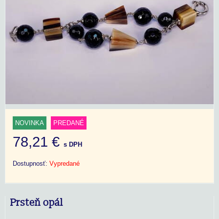
NOVINKA
PREDANÉ
78,21 €
s DPH
Dostupnosť:
Vypredané
Prsteň opál