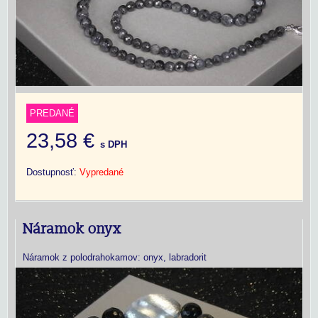
PREDANÉ
23,58 €
s DPH
Dostupnosť:
Vypredané
Náramok onyx
Náramok z polodrahokamov: onyx, labradorit