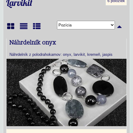
Larvikit
6
položiek
Mriežka
Zoznam
Tabuľka
Náhrdelník onyx
Náhrdelník z polodrahokamov: onyx, larvikit, kremeň, jaspis