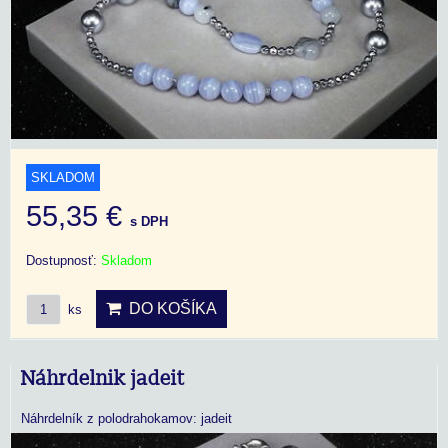
SKLADOM
55,35 €
s DPH
Dostupnosť:
Skladom
DO KOŠÍKA
ks
Náhrdelnik jadeit
Náhrdelník z polodrahokamov: jadeit