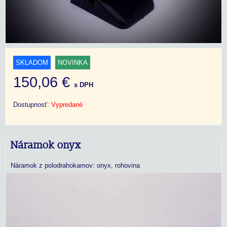
SKLADOM
NOVINKA
150,06 €
s DPH
Dostupnosť:
Vypredané
Náramok onyx
Náramok z polodrahokamov: onyx, rohovina