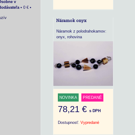
Osobne v
dodávateľa
•
0 €
•
uzív
Náramok onyx
Náramok z polodrahokamov:
onyx, rohovina
NOVINKA
PREDANÉ
78,21 €
s DPH
Dostupnosť:
Vypredané