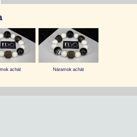
a
mok achát
Náramok achát