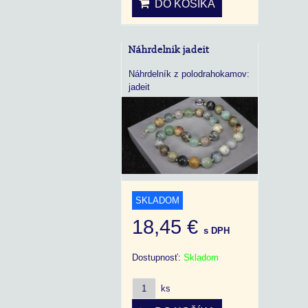
DO KOŠÍKA
Náhrdelnik jadeit
Náhrdelník z polodrahokamov:
jadeit
SKLADOM
18,45 €
s DPH
Dostupnosť:
Skladom
ks