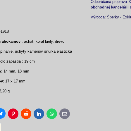
obchodnej kancelárii 
Výrobca:
Šperky - Exkl
-1918
drahokamov
: achát, koral biely, drevo
ínanie, úchyty kameňov šnúrka elastická
lo zápästia : 19 cm
v
: 14 mm, 18 mm
ov
: 17 x 17 mm
8,20 g
Bluesky
Pinterest
Reddit
LinkedIn
WhatsApp
E-
mail