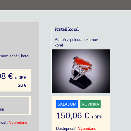
Prsteň koral
Prsteň z polodrahokamov:
koral
ov: achát, koral,
98 €
s DPH
26 €
SKLADOM
NOVINKA
ia
150,06 €
s DPH
nosť:
Vypredané
Dostupnosť:
Vypredané