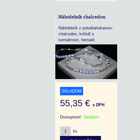
Náhrdelník chalcedon
Náhrdelník z polodrahokamov:
chalcedon, krištáľ s
turmalínom, hematit
SKLADOM
55,35 €
s DPH
Dostupnosť:
Skladom
ks