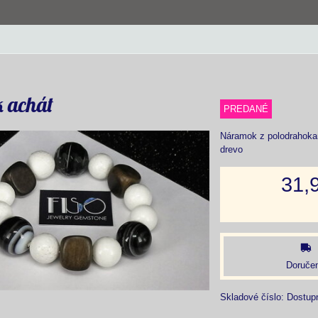
 achát
PREDANÉ
Náramok z polodrahokam
drevo
31,
Doručen
Skladové číslo:
Dostup