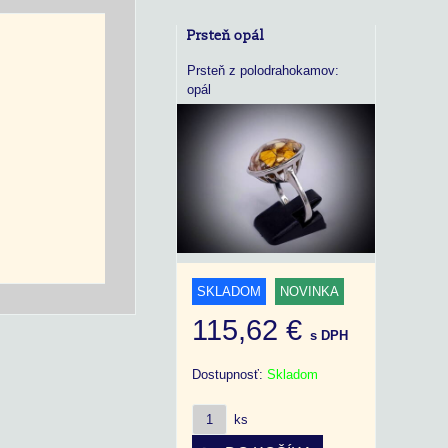
Prsteň opál
Prsteň z polodrahokamov:
opál
SKLADOM
NOVINKA
115,62 €
s DPH
Dostupnosť:
Skladom
ks