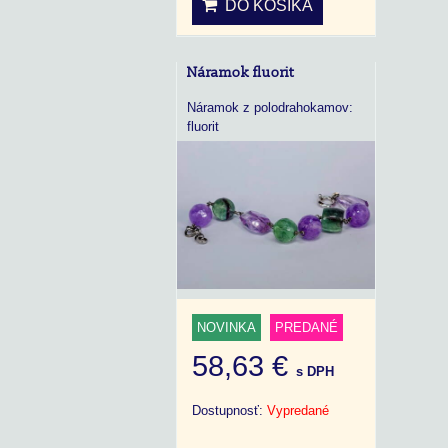
DO KOŠÍKA
Náramok fluorit
Náramok z polodrahokamov:
fluorit
NOVINKA
PREDANÉ
58,63 €
s DPH
Dostupnosť:
Vypredané