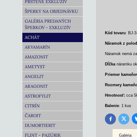
PRSTENE EXKLUZÍV
ŠPERKY NA OBJEDNÁVKU
GALÉRIA PREDANÝCH
ŠPERKOV - EXKLUZÍV
Kód tovaru
: BJ-3
ACHÁT
Náramok z polo
AKVAMARÍN
Náramok nemá zap
AMAZONIT
Dĺžka
náramku oko
AMETYST
Priemer
kameňo
ANGELIT
Rozmery
kameň
ARAGONIT
Hmotnosť:
cca 5
ASTROFYLIT
CITRÍN
Balenie
: 1 kus
ČAROIT
Twitter
Facebook
DUMORTIERIT
FLINT - PAZÚRIK
Galéria