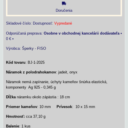
Doručenia
Skladové číslo:
Dostupnosť:
Vypredané
Osobne v obchodnej kancelárii dodávateľa
•
0 €
•
Výrobca:
Šperky - FISO
Kód tovaru
: BJ-1-2025
Náramok z polodrahokamov
: jadeit, onyx
Náramok nemá zapínanie, úchyty kameňov šnúrka elastická,
komponenty Ag 925 - 0,345 g
Dĺžka
náramku okolo zápästia : 18 cm
Priemer
kameňov
: 10 mm
Prívesok
: 10 x 15 mm
Hmotnosť:
cca 37,10 g
Balenie
: 1 kus