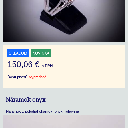
SKLADOM
NOVINKA
150,06 €
s DPH
Dostupnosť:
Vypredané
Náramok onyx
Náramok z polodrahokamov: onyx, rohovina