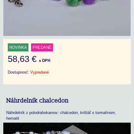
NOVINKA
PREDANÉ
58,63 €
s DPH
Dostupnosť:
Vypredané
Náhrdelník chalcedon
Náhrdelník z polodrahokamov: chalcedon, krištáľ s turmalínom,
hematit