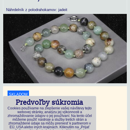
Náhrdelník z polodrahokamov: jadeit
SKLADOM
Predvoľby súkromia
18,45 €
s DPH
Cookies používame na zlepšenie vašej návštevy tejto
webovej stránky, analýzu jej výkonnosti a
zhromažďovanie údajov o jej používaní. Na tento účel
Dostupnosť:
Skladom
môžeme použiť nástroje a služby tretích strán a
zhromaždené údaje sa môžu preniesť k partnerom v
EÚ, USA alebo iných krajinách. Kliknutím na „Prijať