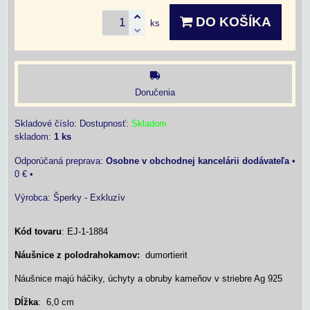
DO KOŠÍKA
ks
Doručenia
Skladové číslo:
Dostupnosť:
Skladom
skladom:
1
ks
Osobne v obchodnej kancelárii dodávateľa
•
0 €
•
Výrobca:
Šperky - Exkluzív
Kód tovaru
: EJ-1-1884
Náušnice z polodrahokamov:
dumortierit
Náušnice majú háčiky, úchyty a obruby kameňov v striebre Ag 925
Dĺžka
: 6,0 cm