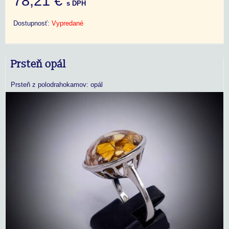
78,21 €
s DPH
Dostupnosť:
Vypredané
Prsteň opál
Prsteň z polodrahokamov: opál