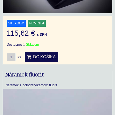
SKLADOM
NOVINKA
115,62 €
s DPH
Dostupnosť:
Skladom
DO KOŠÍKA
ks
Náramok fluorit
Náramok z polodrahokamov: fluorit