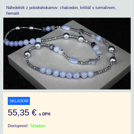
Náhrdelník z polodrahokamov: chalcedon, krištáľ s turmalínom,
hematit
SKLADOM
55,35 €
s DPH
Dostupnosť:
Skladom