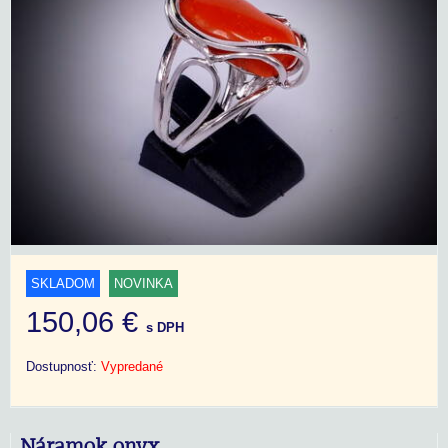
SKLADOM
NOVINKA
150,06 €
s DPH
Dostupnosť:
Vypredané
Náramok onyx