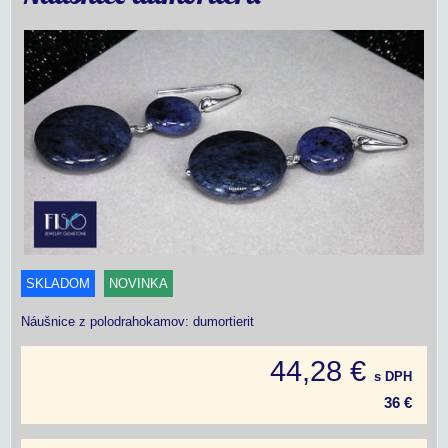
SKLADOM
NOVINKA
Náušnice z polodrahokamov: dumortierit
44,28 €
s DPH
36 €