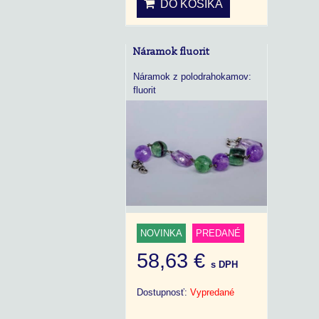
DO KOŠÍKA
Náramok fluorit
Náramok z polodrahokamov:
fluorit
NOVINKA
PREDANÉ
58,63 €
s DPH
Dostupnosť:
Vypredané