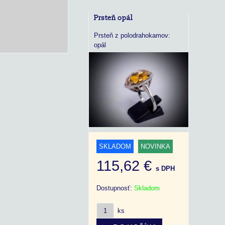
Prsteň opál
Prsteň z polodrahokamov:
opál
SKLADOM
NOVINKA
115,62 €
s DPH
Dostupnosť:
Skladom
ks