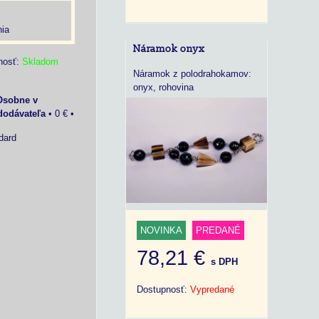
ia
Náramok onyx
nosť:
Skladom
Náramok z polodrahokamov:
onyx, rohovina
Osobne v
dodávateľa
•
0 €
•
dard
NOVINKA
PREDANÉ
78,21 €
s DPH
Dostupnosť:
Vypredané