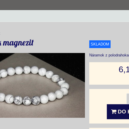
t
 magnezit
SKLADOM
Náramok z polodrahoka
6,
DO 