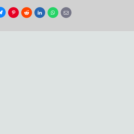
Bluesky
Pinterest
Reddit
LinkedIn
WhatsApp
E-
mail