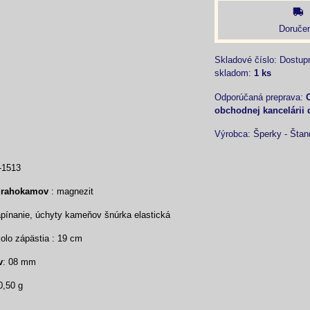
Doručen
Skladové číslo:
Dostup
skladom:
1
ks
obchodnej kancelárii 
Výrobca:
Šperky - Štan
-1513
drahokamov
: magnezit
ínanie, úchyty kameňov šnúrka elastická
lo zápästia : 19 cm
v
: 08 mm
0,50 g