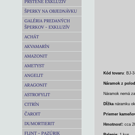
PRSTENE EXKLUZÍV
ŠPERKY NA OBJEDNÁVKU
GALÉRIA PREDANÝCH
ŠPERKOV - EXKLUZÍV
ACHÁT
AKVAMARÍN
AMAZONIT
AMETYST
Kód tovaru
: BJ-3
ANGELIT
Náramok z polo
ARAGONIT
Náramok nemá zap
ASTROFYLIT
CITRÍN
Dĺžka
náramku oko
ČAROIT
Priemer
kameňo
DUMORTIERIT
Hmotnosť:
cca 2
FLINT - PAZÚRIK
Balenie
: 1 kus