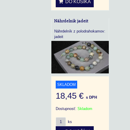
DO KOŠÍKA
Náhrdelnik jadeit
Náhrdelník z polodrahokamov:
jadeit
SKLADOM
18,45 €
s DPH
Dostupnosť:
Skladom
ks