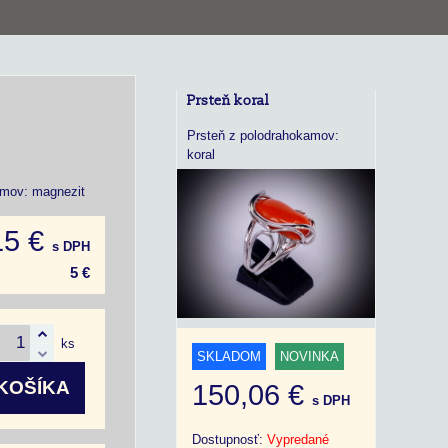
Prsteň koral
Prsteň z polodrahokamov:
koral
mov: magnezit
15 €
s DPH
5 €
ks
SKLADOM
NOVINKA
KOŠÍKA
150,06 €
s DPH
Dostupnosť:
Vypredané