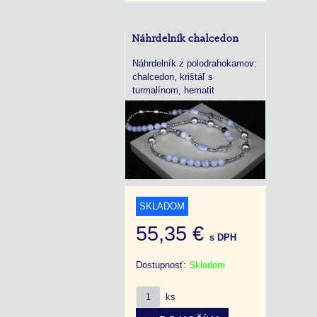
Náhrdelník chalcedon
Náhrdelník z polodrahokamov:
chalcedon, krištáľ s
turmalínom, hematit
SKLADOM
55,35 €
s DPH
Dostupnosť:
Skladom
ks