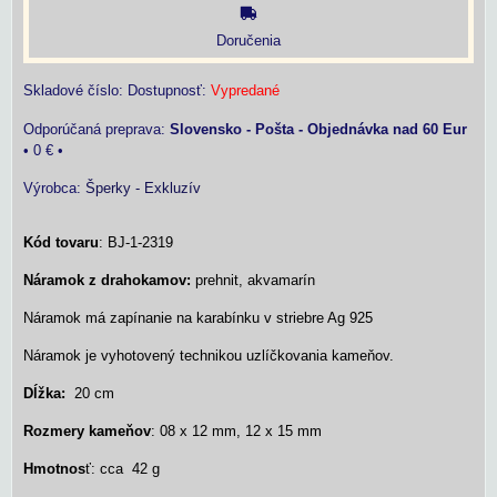
Doručenia
Skladové číslo:
Dostupnosť:
Vypredané
Slovensko - Pošta - Objednávka nad 60 Eur
•
0 €
•
Výrobca:
Šperky - Exkluzív
Kód tovaru
: BJ-1-2319
Náramok z drahokamov:
prehnit, akvamarín
Náramok má zapínanie na karabínku v striebre Ag 925
Náramok je vyhotovený technikou uzlíčkovania kameňov.
Dĺžka:
20 cm
Rozmery kameňov
: 08 x 12 mm, 12 x 15 mm
Hmotnos
ť: cca 42 g