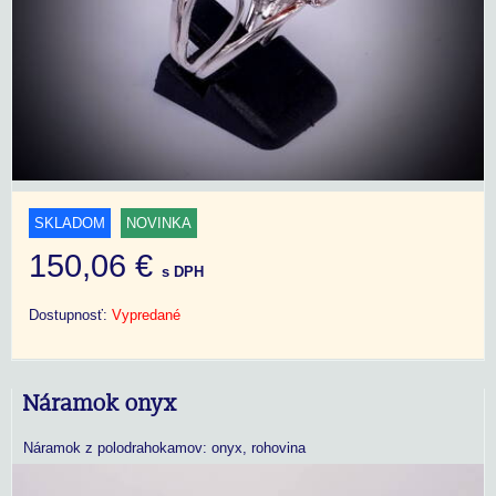
SKLADOM
NOVINKA
150,06 €
s DPH
Dostupnosť:
Vypredané
Náramok onyx
Náramok z polodrahokamov: onyx, rohovina