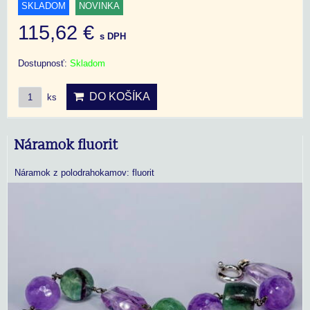
SKLADOM
NOVINKA
115,62 €
s DPH
Dostupnosť:
Skladom
DO KOŠÍKA
ks
Náramok fluorit
Náramok z polodrahokamov: fluorit