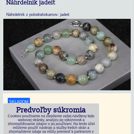
Náhrdelnik jadeit
Náhrdelník z polodrahokamov: jadeit
SKLADOM
Predvoľby súkromia
18,45 €
s DPH
Cookies používame na zlepšenie vašej návštevy tejto
webovej stránky, analýzu jej výkonnosti a
zhromažďovanie údajov o jej používaní. Na tento účel
Dostupnosť:
Skladom
môžeme použiť nástroje a služby tretích strán a
zhromaždené údaje sa môžu preniesť k partnerom v