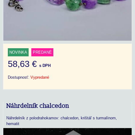
NOVINKA
PREDANÉ
58,63 €
s DPH
Dostupnosť:
Vypredané
Náhrdelník chalcedon
Náhrdelník z polodrahokamov: chalcedon, krištáľ s turmalínom,
hematit