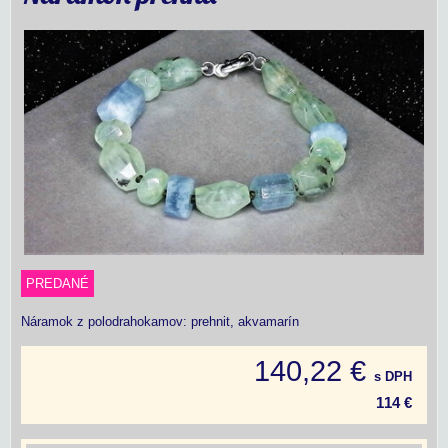
PREDANÉ
Náramok z polodrahokamov: prehnit, akvamarín
140,22 €
s DPH
114 €