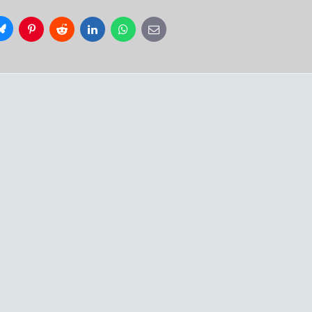
Bluesky
Pinterest
Reddit
LinkedIn
WhatsApp
E-
mail