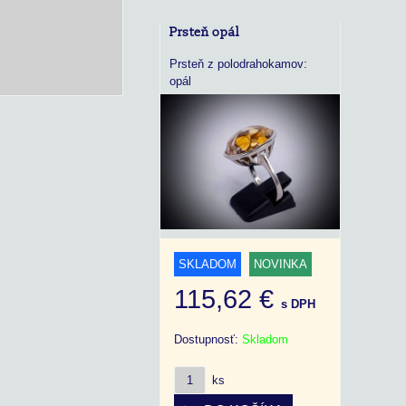
Prsteň opál
Prsteň z polodrahokamov:
opál
SKLADOM
NOVINKA
115,62 €
s DPH
Dostupnosť:
Skladom
ks