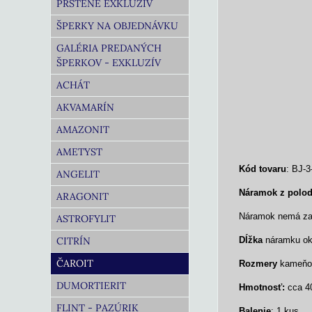
PRSTENE EXKLUZÍV
ŠPERKY NA OBJEDNÁVKU
GALÉRIA PREDANÝCH
ŠPERKOV - EXKLUZÍV
ACHÁT
AKVAMARÍN
AMAZONIT
AMETYST
Kód tovaru
: BJ-3
ANGELIT
Náramok z polo
ARAGONIT
Náramok nemá zap
ASTROFYLIT
CITRÍN
Dĺžka
náramku oko
ČAROIT
Rozmery
kameňo
DUMORTIERIT
Hmotnosť:
cca 4
FLINT - PAZÚRIK
Balenie
: 1 kus