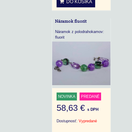
DO KOŠÍKA
Náramok fluorit
Náramok z polodrahokamov:
fluorit
NOVINKA
PREDANÉ
58,63 €
s DPH
Dostupnosť:
Vypredané