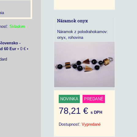
ia
Náramok onyx
nosť:
Skladom
Náramok z polodrahokamov:
onyx, rohovina
Slovensko -
ad 60 Eur
•
0 €
•
dard
NOVINKA
PREDANÉ
78,21 €
s DPH
Dostupnosť:
Vypredané