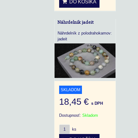
DO KOŠÍKA
Náhrdelnik jadeit
Náhrdelník z polodrahokamov:
jadeit
SKLADOM
18,45 €
s DPH
Dostupnosť:
Skladom
ks