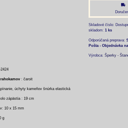
Doručen
Skladové číslo:
Dostup
skladom:
1
ks
Pošta - Objednávka n
Výrobca:
Šperky - Štan
-2424
drahokamov
: čaroit
ínanie, úchyty kameňov šnúrka elastická
lo zápästia : 19 cm
v: 10 x 15 mm
0 g