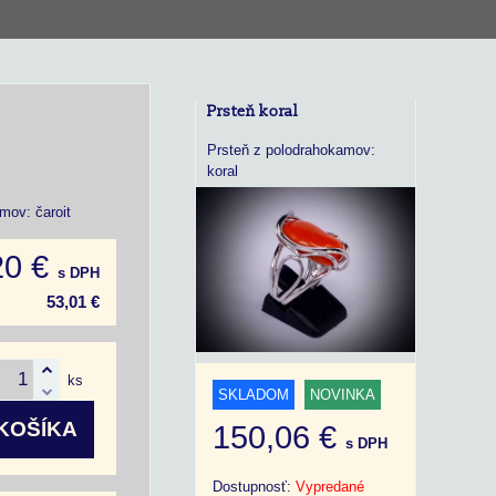
Prsteň koral
Prsteň z polodrahokamov:
koral
mov: čaroit
20 €
s DPH
53,01 €
ks
SKLADOM
NOVINKA
KOŠÍKA
150,06 €
s DPH
Dostupnosť:
Vypredané