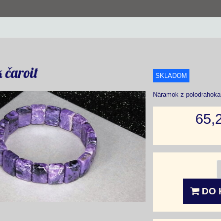
čaroit
SKLADOM
Náramok z polodrahoka
65,
DO 