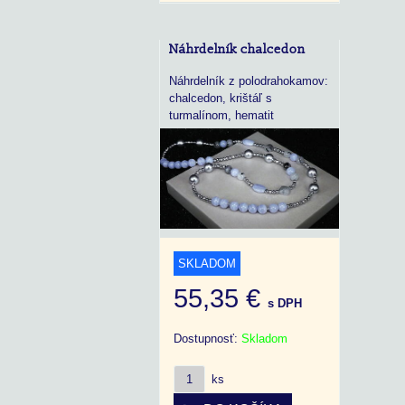
Náhrdelník chalcedon
Náhrdelník z polodrahokamov:
chalcedon, krištáľ s
turmalínom, hematit
SKLADOM
55,35 €
s DPH
Dostupnosť:
Skladom
ks