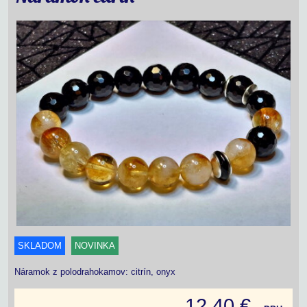
SKLADOM
NOVINKA
Náramok z polodrahokamov: citrín, onyx
12,40 €