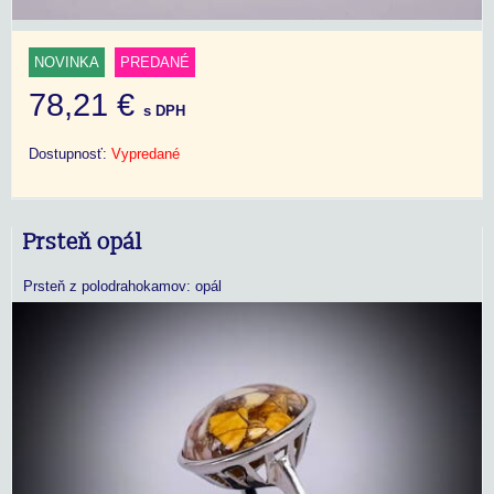
NOVINKA
PREDANÉ
78,21 €
s DPH
Dostupnosť:
Vypredané
Prsteň opál
Prsteň z polodrahokamov: opál