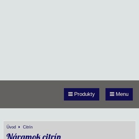
Produkty
Menu
Úvod
Citrín
Náramok citrín