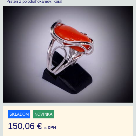
Prsteň z polodrahokamov: koral
SKLADOM
NOVINKA
150,06 €
s DPH