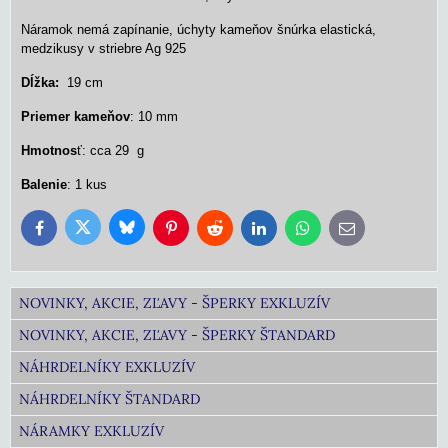
Náramok nemá zapínanie, úchyty kameňov šnúrka elastická,
medzikusy v striebre Ag 925
Dĺžka:
19 cm
Priemer kameňov
: 10 mm
Hmotnos
ť: cca 29 g
Balenie
: 1 kus
Bluesky
Twitter
Facebook
Pinterest
Reddit
LinkedIn
WhatsApp
E-
mail
NOVINKY, AKCIE, ZĽAVY - ŠPERKY EXKLUZÍV
NOVINKY, AKCIE, ZĽAVY - ŠPERKY ŠTANDARD
NÁHRDELNÍKY EXKLUZÍV
NÁHRDELNÍKY ŠTANDARD
NÁRAMKY EXKLUZÍV