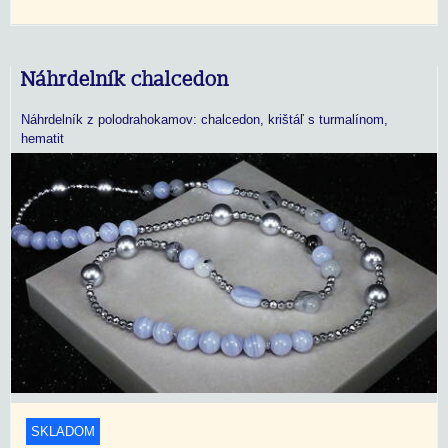
Náhrdelník chalcedon
Náhrdelník z polodrahokamov: chalcedon, krištáľ s turmalínom,
hematit
SKLADOM