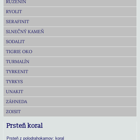
RUŽENÍN
RYOLIT
SERAFINIT
SLNEČNÝ KAMEŇ
SODALIT
TIGRIE OKO
TURMALÍN
TYRKENIT
TYRKYS
UNAKIT
ZÁHNEDA
ZOISIT
Prsteň koral
Prsteň z polodrahokamov: koral