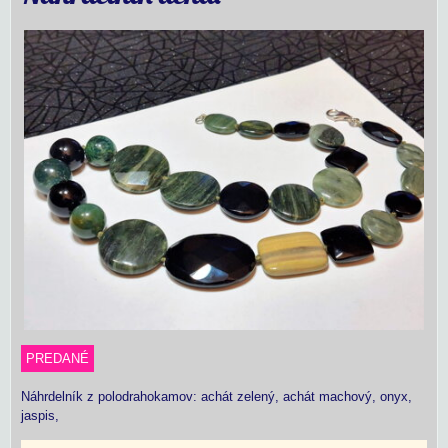
PREDANÉ
Náhrdelník z polodrahokamov: achát zelený, achát machový, onyx,
jaspis,