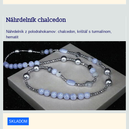
Náhrdelník chalcedon
Náhrdelník z polodrahokamov: chalcedon, krištáľ s turmalínom,
hematit
SKLADOM