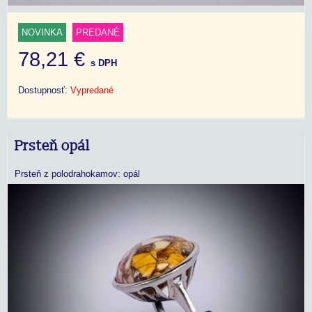
NOVINKA
PREDANÉ
78,21 €
s DPH
Dostupnosť:
Vypredané
Prsteň opál
Prsteň z polodrahokamov: opál