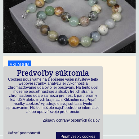
SKLADOM
Predvoľby súkromia
18,45 €
s DPH
Cookies používame na zlepšenie vašej návštevy tejto
webovej stránky, analýzu jej výkonnosti a
zhromažďovanie údajov o jej používaní. Na tento účel
Dostupnosť:
Skladom
môžeme použiť nástroje a služby tretích strán a
zhromaždené údaje sa môžu preniesť k partnerom v
EÚ, USA alebo iných krajinách. Kliknutím na „Prijať
všetky cookies“ vyjadrujete svoj súhlas s týmto
DO KOŠÍKA
ks
spracovaním. Nižšie môžete nájsť podrobné informácie
alebo upraviť svoje preferencie.
Zásady ochrany osobných údajov
Ukázať podrobnosti
Prijať všetky cookies