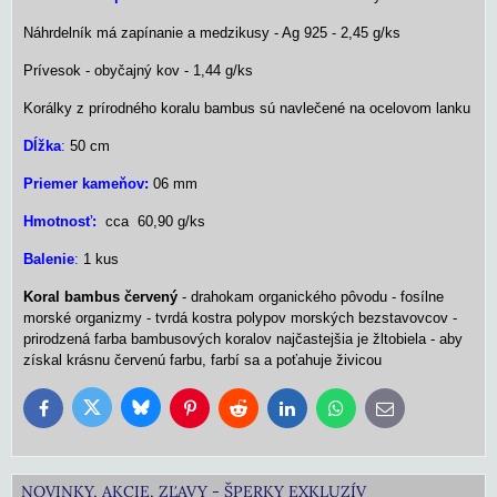
Náhrdelník má zapínanie a medzikusy - Ag 925 - 2,45 g/ks
Prívesok - obyčajný kov - 1,44 g/ks
Korálky z prírodného koralu bambus sú navlečené na ocelovom lanku
Dĺžka
:
50 cm
Priemer kameňov:
06 mm
Hmotnosť:
cca 60,90 g/ks
Balenie
:
1 kus
Koral bambus červený
- drahokam organického pôvodu - fosílne
morské organizmy - tvrdá kostra polypov morských bezstavovcov -
prirodzená farba bambusových koralov najčastejšia je žltobiela - aby
získal krásnu červenú farbu, farbí sa a poťahuje živicou
Bluesky
Twitter
Facebook
Pinterest
Reddit
LinkedIn
WhatsApp
E-
mail
NOVINKY, AKCIE, ZĽAVY - ŠPERKY EXKLUZÍV