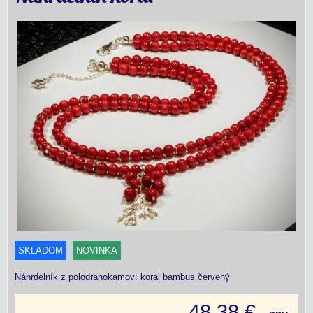
SKLADOM
NOVINKA
Náhrdelník z polodrahokamov: koral bambus červený
48,38 €