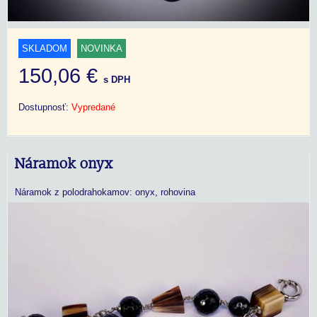
SKLADOM
NOVINKA
150,06 €
s DPH
Dostupnosť:
Vypredané
Náramok onyx
Náramok z polodrahokamov: onyx, rohovina