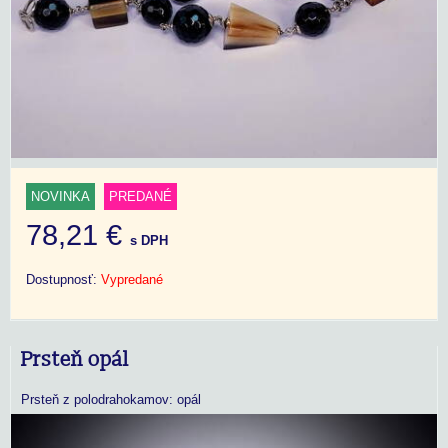
NOVINKA
PREDANÉ
78,21 €
s DPH
Dostupnosť:
Vypredané
Prsteň opál
Prsteň z polodrahokamov: opál