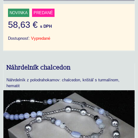
NOVINKA
PREDANÉ
58,63 €
s DPH
Dostupnosť:
Vypredané
Náhrdelník chalcedon
Náhrdelník z polodrahokamov: chalcedon, krištáľ s turmalínom,
hematit