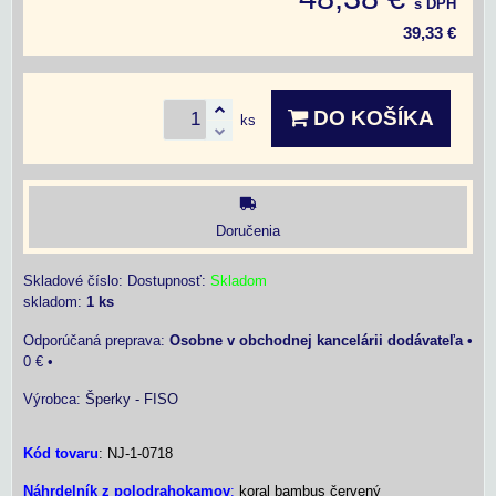
s DPH
39,33 €
DO KOŠÍKA
ks
Doručenia
Skladové číslo:
Dostupnosť:
Skladom
skladom:
1
ks
Osobne v obchodnej kancelárii dodávateľa
•
0 €
•
Výrobca:
Šperky - FISO
Kód tovaru
: NJ-1-0718
Náhrdelník z polodrahokamov
:
koral bambus červený