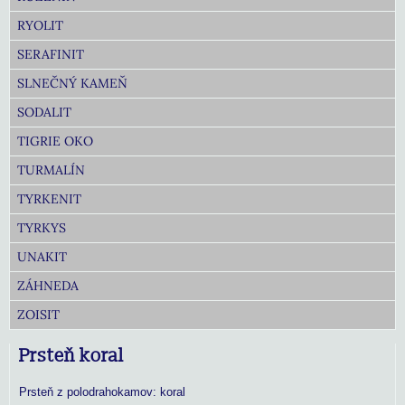
RYOLIT
SERAFINIT
SLNEČNÝ KAMEŇ
SODALIT
TIGRIE OKO
TURMALÍN
TYRKENIT
TYRKYS
UNAKIT
ZÁHNEDA
ZOISIT
Prsteň koral
Prsteň z polodrahokamov: koral