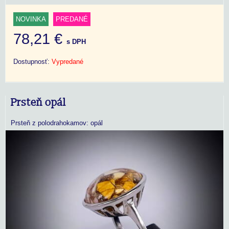
NOVINKA
PREDANÉ
78,21 €
s DPH
Dostupnosť:
Vypredané
Prsteň opál
Prsteň z polodrahokamov: opál