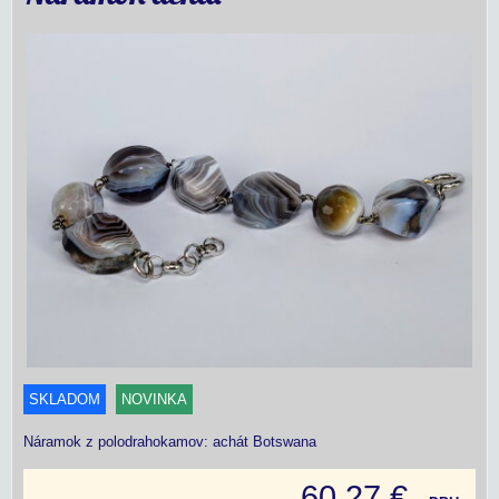
SKLADOM
NOVINKA
Náramok z polodrahokamov: achát Botswana
60,27 €