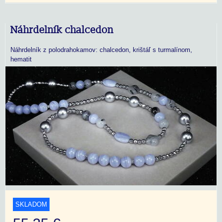
Náhrdelník chalcedon
Náhrdelník z polodrahokamov: chalcedon, krištáľ s turmalínom,
hematit
SKLADOM