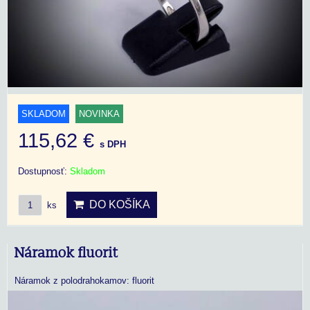
SKLADOM
NOVINKA
115,62 €
s DPH
Dostupnosť:
Skladom
DO KOŠÍKA
ks
Náramok fluorit
Náramok z polodrahokamov: fluorit