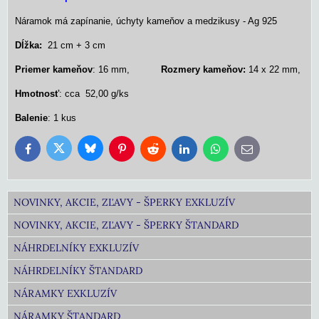
Náramok má zapínanie, úchyty kameňov a medzikusy - Ag 925
Dĺžka:
21 cm + 3 cm
Priemer kameňov
: 16 mm,
Rozmery kameňov:
14 x 22 mm,
Hmotnosť
: cca 52,00 g/ks
Balenie
: 1 kus
Bluesky
Twitter
Facebook
Pinterest
Reddit
LinkedIn
WhatsApp
E-
mail
NOVINKY, AKCIE, ZĽAVY - ŠPERKY EXKLUZÍV
NOVINKY, AKCIE, ZĽAVY - ŠPERKY ŠTANDARD
NÁHRDELNÍKY EXKLUZÍV
NÁHRDELNÍKY ŠTANDARD
NÁRAMKY EXKLUZÍV
NÁRAMKY ŠTANDARD