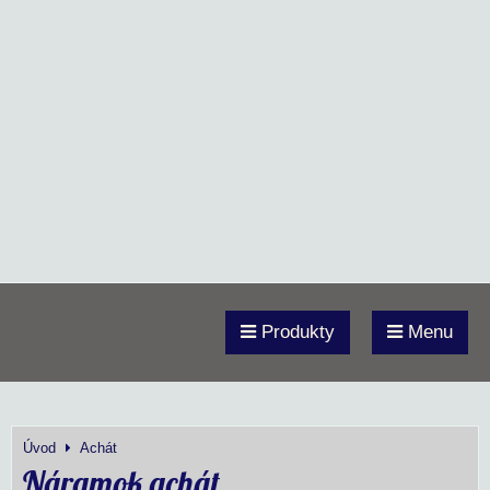
Produkty
Menu
Úvod
Achát
Náramok achát