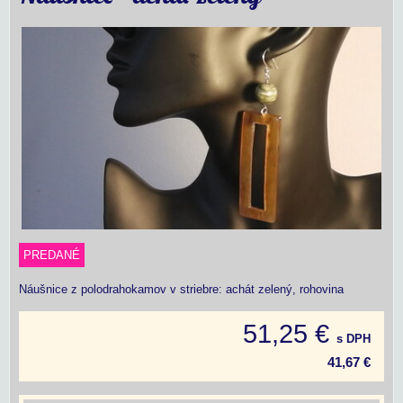
PREDANÉ
Náušnice z polodrahokamov v striebre: achát zelený, rohovina
51,25 €
s DPH
41,67 €