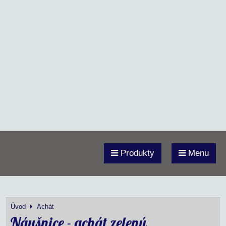
Produkty
Menu
Úvod
Achát
Náušnice - achát zelený