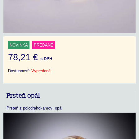
NOVINKA
PREDANÉ
78,21 €
s DPH
Dostupnosť:
Vypredané
Prsteň opál
Prsteň z polodrahokamov: opál