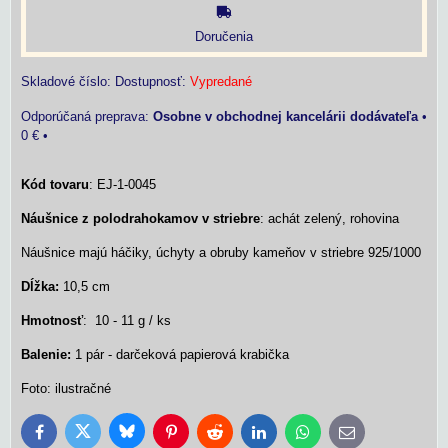
Doručenia
Skladové číslo:
Dostupnosť:
Vypredané
Osobne v obchodnej kancelárii dodávateľa
•
0 €
•
Kód tovaru
: EJ-1-0045
Náušnice z polodrahokamov v striebre
: achát zelený, rohovina
Náušnice majú háčiky, úchyty a obruby kameňov v striebre 925/1000
Dĺžka:
10,5 cm
Hmotnosť
: 10 - 11 g / ks
Balenie:
1 pár - darčeková papierová krabička
Foto: ilustračné
Bluesky
Twitter
Facebook
Pinterest
Reddit
LinkedIn
WhatsApp
E-