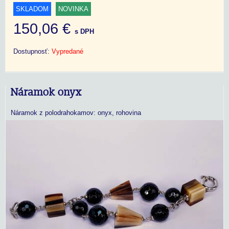
SKLADOM
NOVINKA
150,06 €
s DPH
Dostupnosť:
Vypredané
Náramok onyx
Náramok z polodrahokamov: onyx, rohovina