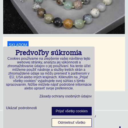
SKLADOM
Predvoľby súkromia
18,45 €
s DPH
Cookies používame na zlepšenie vašej návštevy tejto
webovej stránky, analýzu jej výkonnosti a
zhromažďovanie údajov o jej používaní. Na tento účel
Dostupnosť:
Skladom
môžeme použiť nástroje a služby tretích strán a
zhromaždené údaje sa môžu preniesť k partnerom v
EÚ, USA alebo iných krajinách. Kliknutím na „Prijať
všetky cookies“ vyjadrujete svoj súhlas s týmto
DO KOŠÍKA
ks
spracovaním. Nižšie môžete nájsť podrobné informácie
alebo upraviť svoje preferencie.
Zásady ochrany osobných údajov
Ukázať podrobnosti
Prijať všetky cookies
Predvoľby súkromia
Zásady ochrany osobných údajov
Odmietnuť všetko