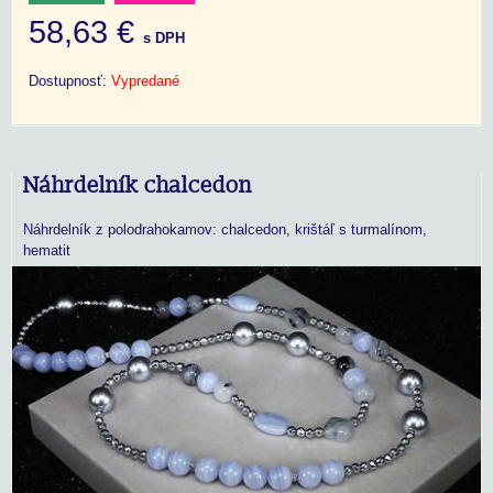
58,63 €
s DPH
Dostupnosť:
Vypredané
Náhrdelník chalcedon
Náhrdelník z polodrahokamov: chalcedon, krištáľ s turmalínom,
hematit