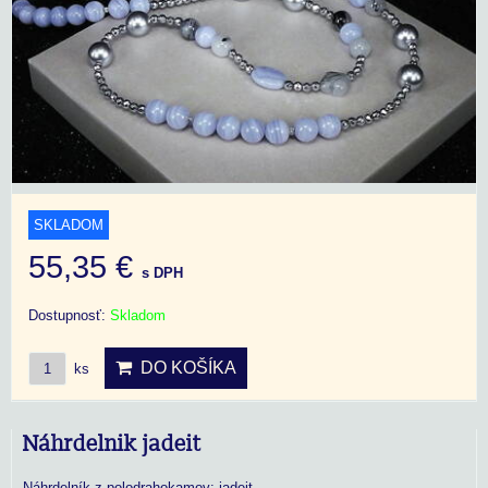
SKLADOM
55,35 €
s DPH
Dostupnosť:
Skladom
DO KOŠÍKA
ks
Náhrdelnik jadeit
Náhrdelník z polodrahokamov: jadeit