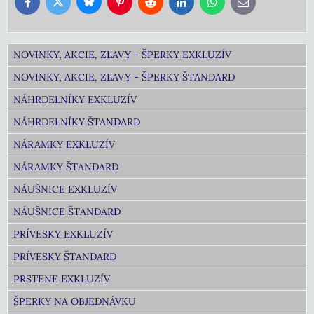
Bluesky
Twitter
Facebook
Pinterest
Reddit
LinkedIn
WhatsApp
E-
mail
NOVINKY, AKCIE, ZĽAVY - ŠPERKY EXKLUZÍV
NOVINKY, AKCIE, ZĽAVY - ŠPERKY ŠTANDARD
NÁHRDELNÍKY EXKLUZÍV
NÁHRDELNÍKY ŠTANDARD
NÁRAMKY EXKLUZÍV
NÁRAMKY ŠTANDARD
NÁUŠNICE EXKLUZÍV
NÁUŠNICE ŠTANDARD
PRÍVESKY EXKLUZÍV
PRÍVESKY ŠTANDARD
PRSTENE EXKLUZÍV
ŠPERKY NA OBJEDNÁVKU