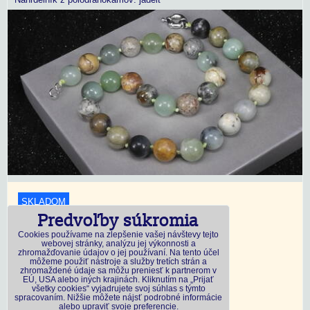
SKLADOM
Predvoľby súkromia
18,45 €
s DPH
Cookies používame na zlepšenie vašej návštevy tejto
webovej stránky, analýzu jej výkonnosti a
zhromažďovanie údajov o jej používaní. Na tento účel
Dostupnosť:
Skladom
môžeme použiť nástroje a služby tretích strán a
zhromaždené údaje sa môžu preniesť k partnerom v
EÚ, USA alebo iných krajinách. Kliknutím na „Prijať
všetky cookies“ vyjadrujete svoj súhlas s týmto
DO KOŠÍKA
ks
spracovaním. Nižšie môžete nájsť podrobné informácie
alebo upraviť svoje preferencie.