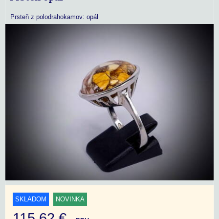
Prsteň z polodrahokamov: opál
SKLADOM
NOVINKA
115,62 €