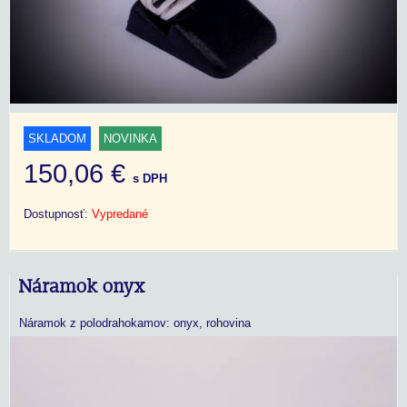
SKLADOM
NOVINKA
150,06 €
s DPH
Dostupnosť:
Vypredané
Náramok onyx
Náramok z polodrahokamov: onyx, rohovina