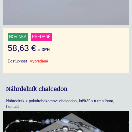
NOVINKA
PREDANÉ
58,63 €
s DPH
Dostupnosť:
Vypredané
Náhrdelník chalcedon
Náhrdelník z polodrahokamov: chalcedon, krištáľ s turmalínom,
hematit