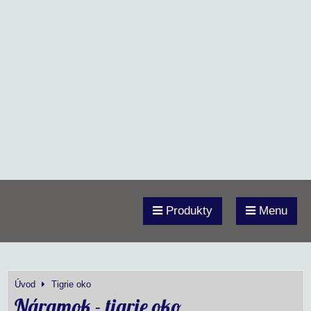
Produkty
Menu
Úvod
Tigrie oko
Náramok - tigrie oko