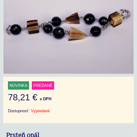
NOVINKA
PREDANÉ
78,21 €
s DPH
Dostupnosť:
Vypredané
Prsteň opál