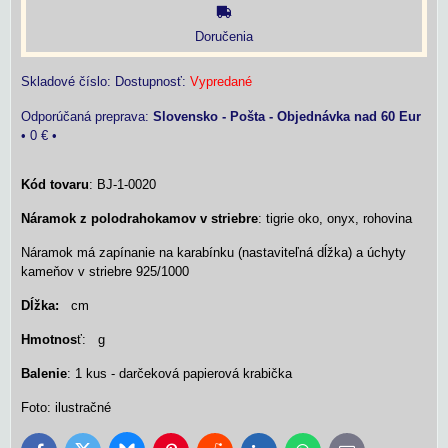
Doručenia
Skladové číslo:
Dostupnosť:
Vypredané
Slovensko - Pošta - Objednávka nad 60 Eur
•
0 €
•
Kód tovaru
: BJ-1-0020
Náramok z polodrahokamov v striebre
: tigrie oko, onyx, rohovina
Náramok má zapínanie na karabínku (nastaviteľná dĺžka) a úchyty
kameňov v striebre 925/1000
Dĺžka:
cm
Hmotnos
ť: g
Balenie
: 1 kus - darčeková papierová krabička
Foto: ilustračné