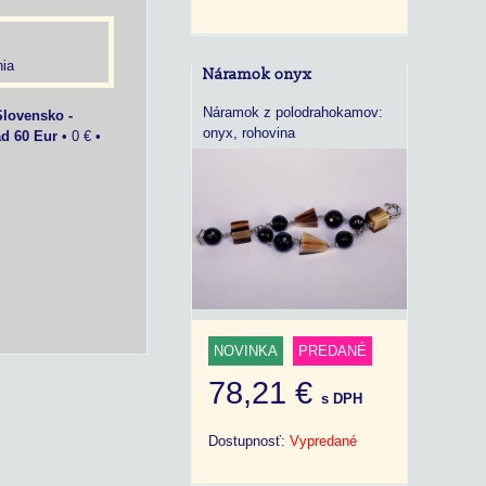
ia
Náramok onyx
Náramok z polodrahokamov:
Slovensko -
onyx, rohovina
ad 60 Eur
•
0 €
•
NOVINKA
PREDANÉ
78,21 €
s DPH
Dostupnosť:
Vypredané