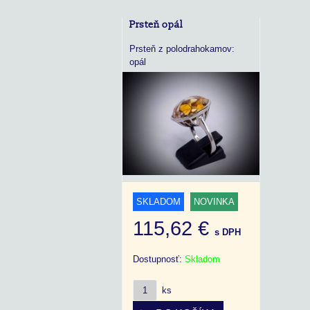
Prsteň opál
Prsteň z polodrahokamov:
opál
SKLADOM
NOVINKA
115,62 €
s DPH
Dostupnosť:
Skladom
ks