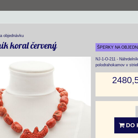
a objednávku
ík koral červený
ŠPERKY NA OBJED
NJ-1-O-211 - Náhrdelník
polodrahokamov v strieb
2480,
DO 