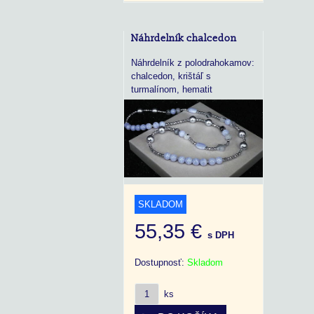
Náhrdelník chalcedon
Náhrdelník z polodrahokamov:
chalcedon, krištáľ s
turmalínom, hematit
SKLADOM
55,35 €
s DPH
Dostupnosť:
Skladom
ks