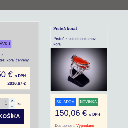
Prsteň koral
Prsteň z polodrahokamov:
NÁVKU
koral
 z
re: koral červený
50 €
s DPH
2016,67 €
SKLADOM
NOVINKA
ks
150,06 €
s DPH
KOŠÍKA
Dostupnosť:
Vypredané