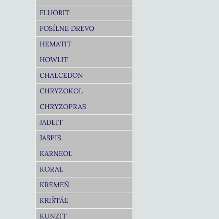
FLUORIT
FOSÍLNE DREVO
HEMATIT
HOWLIT
CHALCEDON
CHRYZOKOL
CHRYZOPRAS
JADEIT
JASPIS
KARNEOL
KORAL
KREMEŇ
KRIŠTÁĽ
KUNZIT