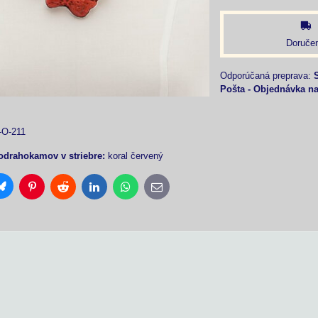
Doručen
Pošta - Objednávka n
-O-211
odrahokamov v striebre:
koral červený
Bluesky
Pinterest
Reddit
LinkedIn
WhatsApp
E-
mail