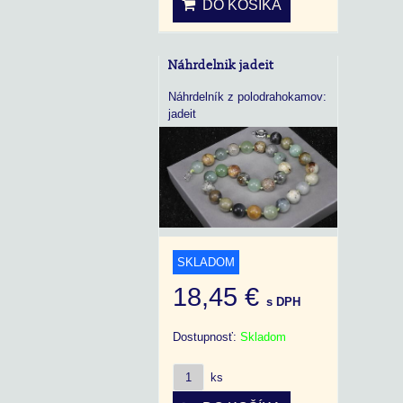
DO KOŠÍKA
Náhrdelnik jadeit
Náhrdelník z polodrahokamov:
jadeit
SKLADOM
18,45 €
s DPH
Dostupnosť:
Skladom
ks