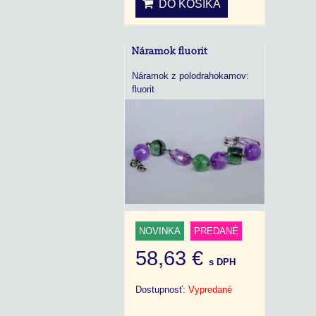
DO KOŠÍKA
Náramok fluorit
Náramok z polodrahokamov:
fluorit
NOVINKA
PREDANÉ
58,63 €
s DPH
Dostupnosť:
Vypredané