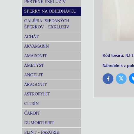
PRSTENE EXKLUZÍV
ŠPERKY NA OBJEDNÁVKU
GALÉRIA PREDANÝCH
ŠPERKOV - EXKLUZÍV
ACHÁT
AKVAMARÍN
AMAZONIT
Kód tovaru:
NJ-1
AMETYST
Náhrdelník z pol
ANGELIT
Twitter
Facebook
ARAGONIT
ASTROFYLIT
CITRÍN
ČAROIT
DUMORTIERIT
FLINT - PAZÚRIK