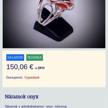
SKLADOM
NOVINKA
150,06 €
s DPH
Dostupnosť:
Vypredané
Náramok onyx
Náramok z polodrahokamov: onyx, rohovina