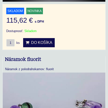
SKLADOM
NOVINKA
115,62 €
s DPH
Dostupnosť:
Skladom
DO KOŠÍKA
ks
Náramok fluorit
Náramok z polodrahokamov: fluorit