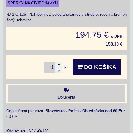
ŠPERKY NA OBJEDNÁVKU
NJ-1-O-126 - Náhrdelník z polodrahokamov v striebre: rodonit, kremeň
šedý, rohovina
194,75 €
s DPH
158,33 €
DO KOŠÍKA
ks
Doručenia
Slovensko - Pošta - Objednávka nad 60 Eur
•
0 €
•
Kód tovaru:
NJ-1-O-126