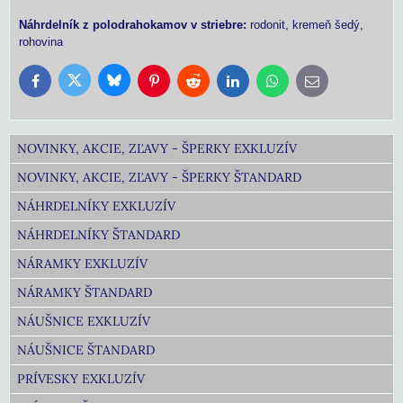
Náhrdelník z polodrahokamov v striebre:
rodonit, kremeň šedý,
rohovina
Bluesky
Twitter
Facebook
Pinterest
Reddit
LinkedIn
WhatsApp
E-
mail
NOVINKY, AKCIE, ZĽAVY - ŠPERKY EXKLUZÍV
NOVINKY, AKCIE, ZĽAVY - ŠPERKY ŠTANDARD
NÁHRDELNÍKY EXKLUZÍV
NÁHRDELNÍKY ŠTANDARD
NÁRAMKY EXKLUZÍV
NÁRAMKY ŠTANDARD
NÁUŠNICE EXKLUZÍV
NÁUŠNICE ŠTANDARD
PRÍVESKY EXKLUZÍV