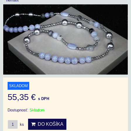
hematit
SKLADOM
55,35 €
s DPH
Dostupnosť:
Skladom
DO KOŠÍKA
ks