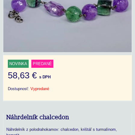
NOVINKA
PREDANÉ
58,63 €
s DPH
Dostupnosť:
Vypredané
Náhrdelník chalcedon
Náhrdelník z polodrahokamov: chalcedon, krištáľ s turmalínom,