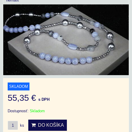
hematit
SKLADOM
55,35 €
s DPH
Dostupnosť:
Skladom
DO KOŠÍKA
ks