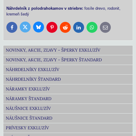
Náhrdelník z polodrahokamov v striebre:
fosíle drevo, rodonit,
kremeň šedý
Bluesky
Twitter
Facebook
Pinterest
Reddit
LinkedIn
WhatsApp
E-
mail
NOVINKY, AKCIE, ZĽAVY - ŠPERKY EXKLUZÍV
NOVINKY, AKCIE, ZĽAVY - ŠPERKY ŠTANDARD
NÁHRDELNÍKY EXKLUZÍV
NÁHRDELNÍKY ŠTANDARD
NÁRAMKY EXKLUZÍV
NÁRAMKY ŠTANDARD
NÁUŠNICE EXKLUZÍV
NÁUŠNICE ŠTANDARD
PRÍVESKY EXKLUZÍV