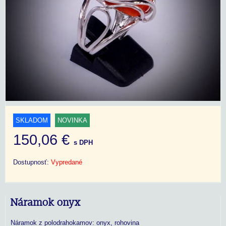
SKLADOM
NOVINKA
150,06 €
s DPH
Dostupnosť:
Vypredané
Náramok onyx
Náramok z polodrahokamov: onyx, rohovina