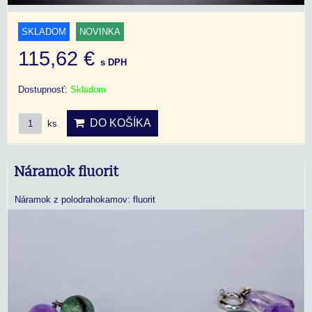
SKLADOM
NOVINKA
115,62 €
s DPH
Dostupnosť:
Skladom
DO KOŠÍKA
ks
Náramok fluorit
Náramok z polodrahokamov: fluorit