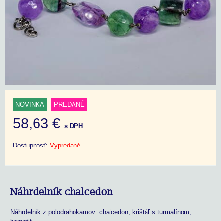
NOVINKA
PREDANÉ
58,63 €
s DPH
Dostupnosť:
Vypredané
Náhrdelník chalcedon
Náhrdelník z polodrahokamov: chalcedon, krištáľ s turmalínom,