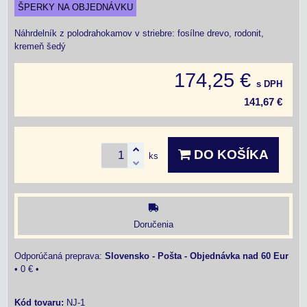
ŠPERKY NA OBJEDNÁVKU
Náhrdelník z polodrahokamov v striebre: fosílne drevo, rodonit,
kremeň šedý
174,25 €
s DPH
141,67 €
DO KOŠÍKA
ks
Doručenia
Slovensko - Pošta - Objednávka nad 60 Eur
•
0 €
•
Kód tovaru:
NJ-1