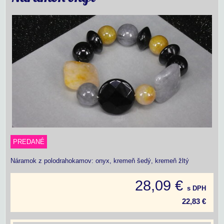
PREDANÉ
Náramok z polodrahokamov: onyx, kremeň šedý, kremeň žltý
28,09 €
s DPH
22,83 €