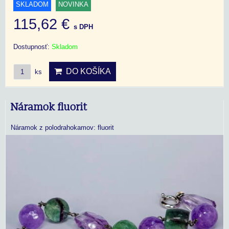
SKLADOM
NOVINKA
115,62 €
s DPH
Dostupnosť:
Skladom
DO KOŠÍKA
ks
Náramok fluorit
Náramok z polodrahokamov: fluorit