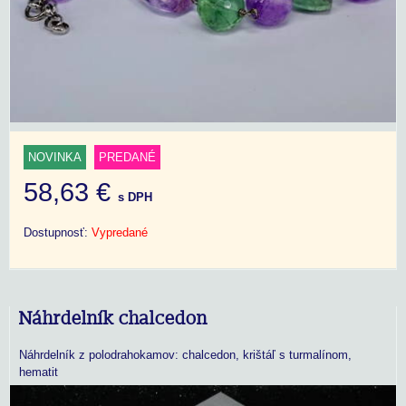
NOVINKA
PREDANÉ
58,63 €
s DPH
Dostupnosť:
Vypredané
Náhrdelník chalcedon
Náhrdelník z polodrahokamov: chalcedon, krištáľ s turmalínom,
hematit