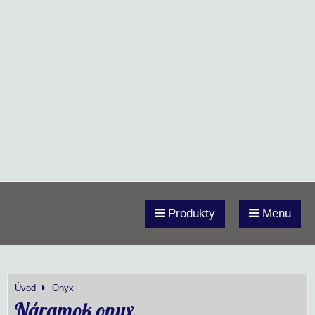
Produkty
Menu
Úvod
Onyx
Náramok onyx