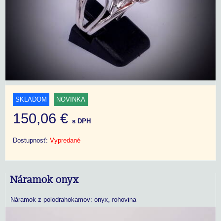
SKLADOM
NOVINKA
150,06 €
s DPH
Dostupnosť:
Vypredané
Náramok onyx
Náramok z polodrahokamov: onyx, rohovina