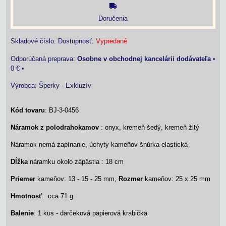
Doručenia
Skladové číslo:
Dostupnosť:
Vypredané
Osobne v obchodnej kancelárii dodávateľa
•
0 €
•
Výrobca:
Šperky - Exkluzív
Kód tovaru
: BJ-3-0456
Náramok z polodrahokamov
: onyx, kremeň šedý, kremeň žltý
Náramok nemá zapínanie, úchyty kameňov šnúrka elastická
Dĺžka
náramku okolo zápästia : 18 cm
Priemer
kameňov: 13 - 15 - 25 mm,
Rozmer
kameňov: 25 x 25 mm
Hmotnosť
: cca 71 g
Balenie
: 1 kus - darčeková papierová krabička