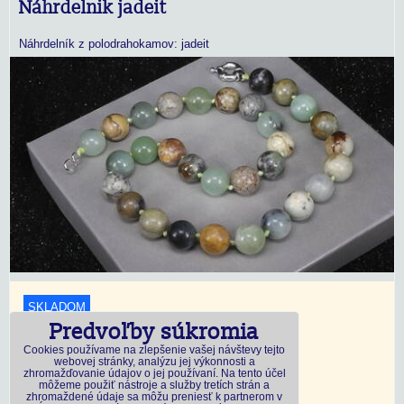
Náhrdelnik jadeit
Náhrdelník z polodrahokamov: jadeit
SKLADOM
Predvoľby súkromia
18,45 €
s DPH
Cookies používame na zlepšenie vašej návštevy tejto
webovej stránky, analýzu jej výkonnosti a
zhromažďovanie údajov o jej používaní. Na tento účel
Dostupnosť:
Skladom
môžeme použiť nástroje a služby tretích strán a
zhromaždené údaje sa môžu preniesť k partnerom v