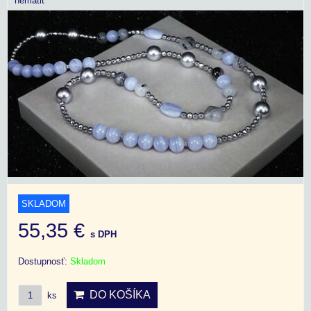
hematit
SKLADOM
55,35 €
s DPH
Dostupnosť:
Skladom
DO KOŠÍKA
ks