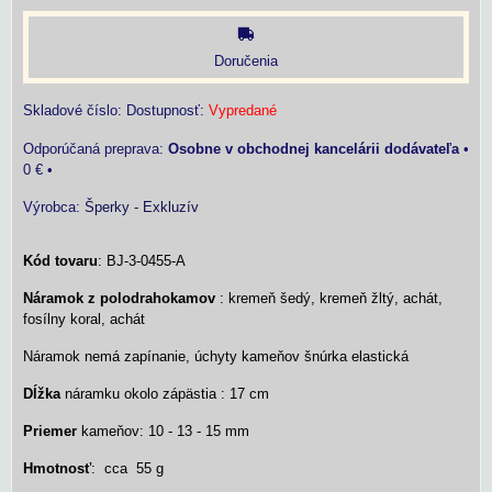
Doručenia
Skladové číslo:
Dostupnosť:
Vypredané
Osobne v obchodnej kancelárii dodávateľa
•
0 €
•
Výrobca:
Šperky - Exkluzív
Kód tovaru
: BJ-3-0455-A
Náramok z polodrahokamov
: kremeň šedý, kremeň žltý, achát,
fosílny koral, achát
Náramok nemá zapínanie, úchyty kameňov šnúrka elastická
Dĺžka
náramku okolo zápästia : 17 cm
Priemer
kameňov: 10 - 13 - 15 mm
Hmotnosť
: cca 55 g