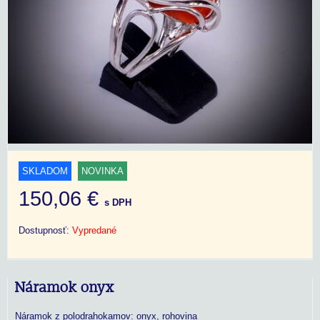
SKLADOM
NOVINKA
150,06 €
s DPH
Dostupnosť:
Vypredané
Náramok onyx
Náramok z polodrahokamov: onyx, rohovina