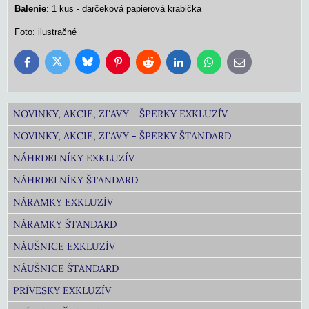
Balenie
: 1 kus - darčeková papierová krabička
Foto: ilustračné
Bluesky
Twitter
Facebook
Pinterest
Reddit
LinkedIn
WhatsApp
E-
mail
NOVINKY, AKCIE, ZĽAVY - ŠPERKY EXKLUZÍV
NOVINKY, AKCIE, ZĽAVY - ŠPERKY ŠTANDARD
NÁHRDELNÍKY EXKLUZÍV
NÁHRDELNÍKY ŠTANDARD
NÁRAMKY EXKLUZÍV
NÁRAMKY ŠTANDARD
NÁUŠNICE EXKLUZÍV
NÁUŠNICE ŠTANDARD
PRÍVESKY EXKLUZÍV