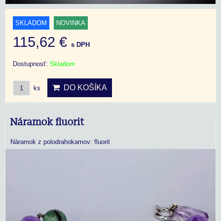
SKLADOM
NOVINKA
115,62 €
s DPH
Dostupnosť:
Skladom
DO KOŠÍKA
ks
Náramok fluorit
Náramok z polodrahokamov: fluorit