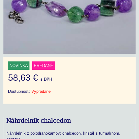
NOVINKA
PREDANÉ
58,63 €
s DPH
Dostupnosť:
Vypredané
Náhrdelník chalcedon
Náhrdelník z polodrahokamov: chalcedon, krištáľ s turmalínom,