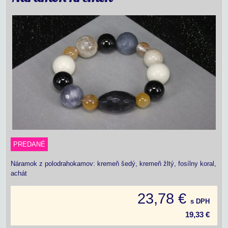
PREDANÉ
Náramok z polodrahokamov: kremeň šedý, kremeň žltý, fosílny koral,
achát
23,78 €
s DPH
19,33 €