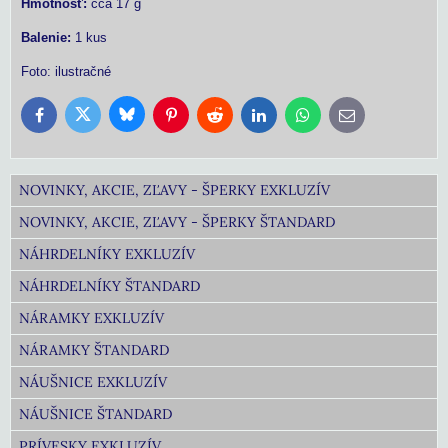
Hmotnosť:
cca 17 g
Balenie:
1 kus
Foto: ilustračné
Bluesky
Twitter
Facebook
Pinterest
Reddit
LinkedIn
WhatsApp
E-
mail
NOVINKY, AKCIE, ZĽAVY - ŠPERKY EXKLUZÍV
NOVINKY, AKCIE, ZĽAVY - ŠPERKY ŠTANDARD
NÁHRDELNÍKY EXKLUZÍV
NÁHRDELNÍKY ŠTANDARD
NÁRAMKY EXKLUZÍV
NÁRAMKY ŠTANDARD
NÁUŠNICE EXKLUZÍV
NÁUŠNICE ŠTANDARD
PRÍVESKY EXKLUZÍV