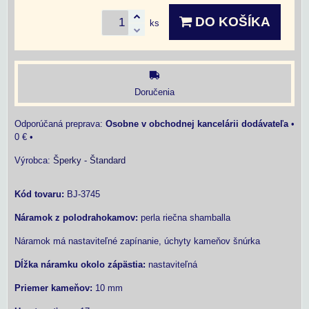
DO KOŠÍKA
ks
Doručenia
Osobne v obchodnej kancelárii dodávateľa
•
0 €
•
Výrobca:
Šperky - Štandard
Kód tovaru:
BJ-3745
Náramok z polodrahokamov:
perla riečna shamballa
Náramok má nastaviteľné zapínanie, úchyty kameňov šnúrka
Dĺžka
náramku okolo zápästia:
nastaviteľná
Priemer
kameňov:
10 mm