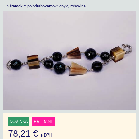
Náramok z polodrahokamov: onyx, rohovina
NOVINKA
PREDANÉ
78,21 €
s DPH