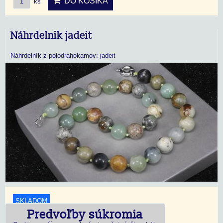
DO KOŠÍKA
ks
Náhrdelnik jadeit
Náhrdelník z polodrahokamov: jadeit
SKLADOM
Predvoľby súkromia
18,45 €
s DPH