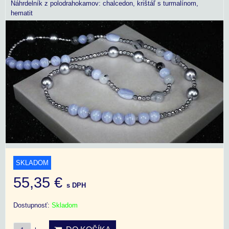
Náhrdelník z polodrahokamov: chalcedon, krištáľ s turmalínom,
hematit
SKLADOM
55,35 €
s DPH
Dostupnosť:
Skladom