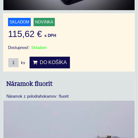
SKLADOM
NOVINKA
115,62 €
s DPH
Dostupnosť:
Skladom
DO KOŠÍKA
ks
Náramok fluorit
Náramok z polodrahokamov: fluorit