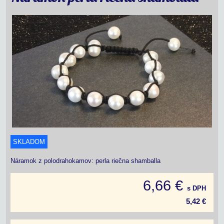
SKLADOM
Náramok z polodrahokamov: perla riečna shamballa
6,66 €
s DPH
5,42 €