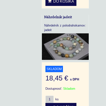
DO KOŠÍKA
Náhrdelnik jadeit
Náhrdelník z polodrahokamov:
jadeit
SKLADOM
18,45 €
s DPH
Dostupnosť:
Skladom
ks