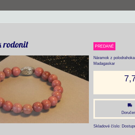
 rodonit
PREDANÉ
Náramok z polodrahokam
Madagaskar
7,
Doručen
Skladové číslo:
Dostup