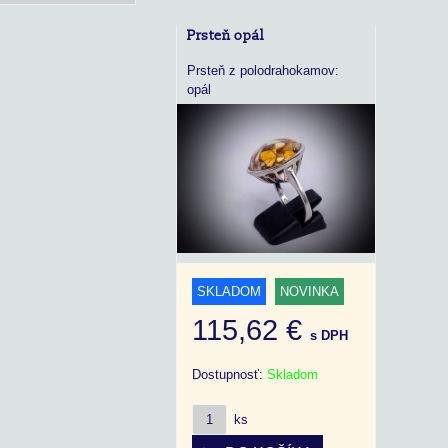
Prsteň opál
Prsteň z polodrahokamov:
opál
SKLADOM
NOVINKA
115,62 €
s DPH
Dostupnosť:
Skladom
ks