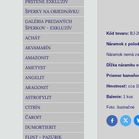
PRSTENE EXKLUZÍV
ŠPERKY NA OBJEDNÁVKU
GALÉRIA PREDANÝCH
ŠPERKOV - EXKLUZÍV
Kód tovaru:
BJ-2
ACHÁT
Náramok z polo
AKVAMARÍN
Náramok nemá zapí
AMAZONIT
Dĺžka
náramku ok
AMETYST
Priemer
kameňo
ANGELIT
Hmotnosť:
cca 1
ARAGONIT
Balenie:
1 kus
ASTROFYLIT
CITRÍN
Foto: ilustračné
ČAROIT
Twitter
Facebook
DUMORTIERIT
FLINT - PAZÚRIK