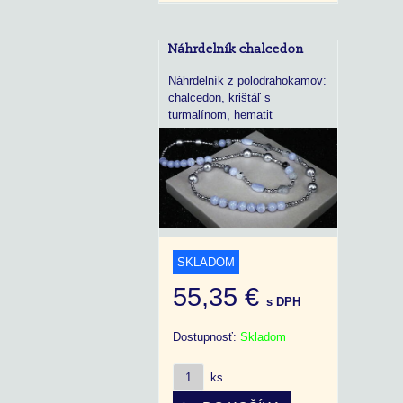
Náhrdelník chalcedon
Náhrdelník z polodrahokamov:
chalcedon, krištáľ s
turmalínom, hematit
SKLADOM
55,35 €
s DPH
Dostupnosť:
Skladom
ks