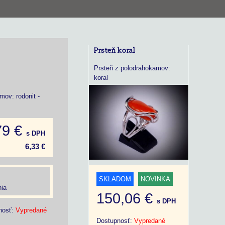
Prsteň koral
Prsteň z polodrahokamov:
koral
ov: rodonit -
79 €
s DPH
6,33 €
SKLADOM
NOVINKA
ia
150,06 €
s DPH
nosť:
Vypredané
Dostupnosť:
Vypredané