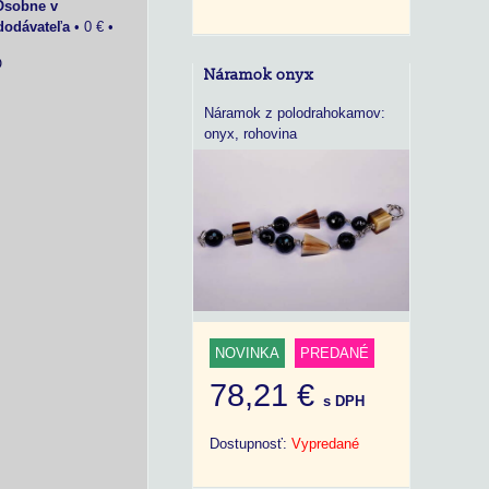
Osobne v
dodávateľa
•
0 €
•
O
Náramok onyx
Náramok z polodrahokamov:
onyx, rohovina
NOVINKA
PREDANÉ
78,21 €
s DPH
Dostupnosť:
Vypredané