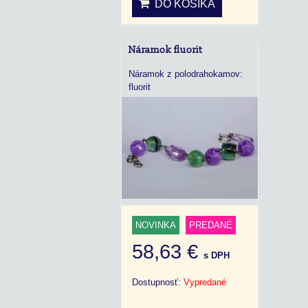
DO KOŠÍKA
Náramok fluorit
Náramok z polodrahokamov:
fluorit
NOVINKA
PREDANÉ
58,63 €
s DPH
Dostupnosť:
Vypredané