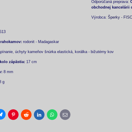
obchodnej kancelárii 
Výrobca:
Šperky - FIS
613
drahokamov:
rodonit - Madagaskar
nanie, úchyty kameňov šnúrka elastická, korálka - bižutérny kov
olo zápästia:
17 cm
v:
8 mm
8 g
Bluesky
Pinterest
Reddit
LinkedIn
WhatsApp
E-
mail