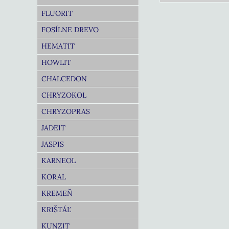
FLUORIT
FOSÍLNE DREVO
HEMATIT
HOWLIT
CHALCEDON
CHRYZOKOL
CHRYZOPRAS
JADEIT
JASPIS
KARNEOL
KORAL
KREMEŇ
KRIŠTÁĽ
KUNZIT