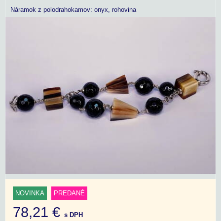
Náramok z polodrahokamov: onyx, rohovina
NOVINKA
PREDANÉ
78,21 €
s DPH