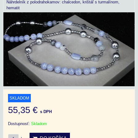
Náhrdelník z polodrahokamov: chalcedon, krištáľ s turmalínom,
hematit
SKLADOM
55,35 €
s DPH
Dostupnosť:
Skladom