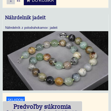
DO KOŠÍKA
ks
Náhrdelnik jadeit
Náhrdelník z polodrahokamov: jadeit
SKLADOM
Predvoľby súkromia
18,45 €
s DPH