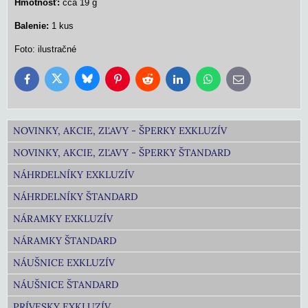
Hmotnosť:
cca 19 g
Balenie:
1 kus
Foto: ilustračné
Bluesky
Twitter
Facebook
Pinterest
Reddit
LinkedIn
WhatsApp
E-
mail
NOVINKY, AKCIE, ZĽAVY - ŠPERKY EXKLUZÍV
NOVINKY, AKCIE, ZĽAVY - ŠPERKY ŠTANDARD
NÁHRDELNÍKY EXKLUZÍV
NÁHRDELNÍKY ŠTANDARD
NÁRAMKY EXKLUZÍV
NÁRAMKY ŠTANDARD
NÁUŠNICE EXKLUZÍV
NÁUŠNICE ŠTANDARD
PRÍVESKY EXKLUZÍV