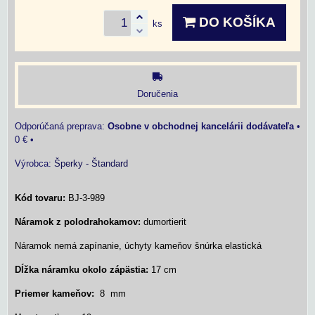
DO KOŠÍKA
ks
Doručenia
Osobne v obchodnej kancelárii dodávateľa
•
0 €
•
Výrobca:
Šperky - Štandard
Kód tovaru:
BJ-3-989
Náramok z polodrahokamov:
dumortierit
Náramok nemá zapínanie, úchyty kameňov šnúrka elastická
Dĺžka náramku okolo zápästia:
17 cm
Priemer kameňov:
8 mm