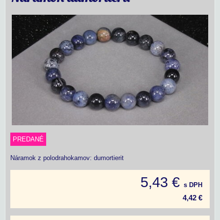
PREDANÉ
Náramok z polodrahokamov: dumortierit
5,43 €
s DPH
4,42 €