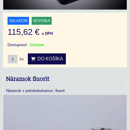
SKLADOM
NOVINKA
115,62 €
s DPH
Dostupnosť:
Skladom
DO KOŠÍKA
ks
Náramok fluorit
Náramok z polodrahokamov: fluorit