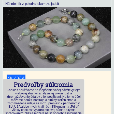
Náhrdelník z polodrahokamov: jadeit
SKLADOM
Predvoľby súkromia
18,45 €
s DPH
Cookies používame na zlepšenie vašej návštevy tejto
webovej stránky, analýzu jej výkonnosti a
zhromažďovanie údajov o jej používaní. Na tento účel
Dostupnosť:
Skladom
môžeme použiť nástroje a služby tretích strán a
zhromaždené údaje sa môžu preniesť k partnerom v
EÚ, USA alebo iných krajinách. Kliknutím na „Prijať
všetky cookies“ vyjadrujete svoj súhlas s týmto
DO KOŠÍKA
ks
spracovaním. Nižšie môžete nájsť podrobné informácie