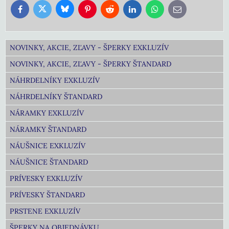
Bluesky
Twitter
Facebook
Pinterest
Reddit
LinkedIn
WhatsApp
E-
mail
NOVINKY, AKCIE, ZĽAVY - ŠPERKY EXKLUZÍV
NOVINKY, AKCIE, ZĽAVY - ŠPERKY ŠTANDARD
NÁHRDELNÍKY EXKLUZÍV
NÁHRDELNÍKY ŠTANDARD
NÁRAMKY EXKLUZÍV
NÁRAMKY ŠTANDARD
NÁUŠNICE EXKLUZÍV
NÁUŠNICE ŠTANDARD
PRÍVESKY EXKLUZÍV
PRÍVESKY ŠTANDARD
PRSTENE EXKLUZÍV
ŠPERKY NA OBJEDNÁVKU