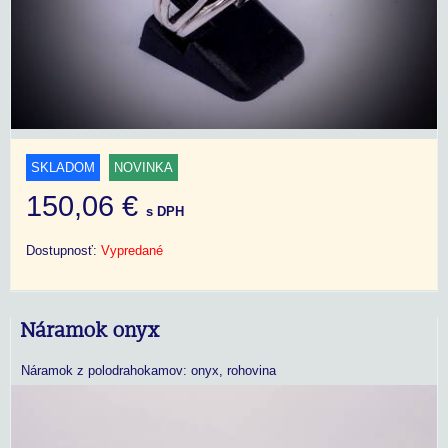
SKLADOM
NOVINKA
150,06 €
s DPH
Dostupnosť:
Vypredané
Náramok onyx
Náramok z polodrahokamov: onyx, rohovina