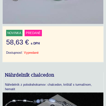
NOVINKA
PREDANÉ
58,63 €
s DPH
Dostupnosť:
Vypredané
Náhrdelník chalcedon
Náhrdelník z polodrahokamov: chalcedon, krištáľ s turmalínom,
hematit