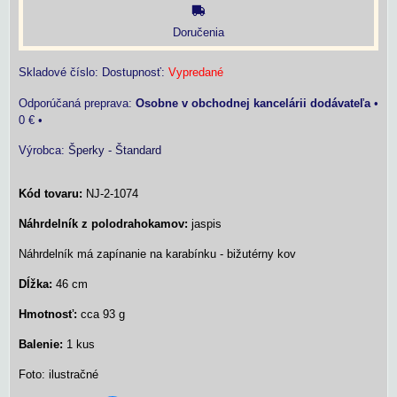
Doručenia
Skladové číslo:
Dostupnosť:
Vypredané
Osobne v obchodnej kancelárii dodávateľa
•
0 €
•
Výrobca:
Šperky - Štandard
Kód tovaru:
NJ-2-1074
Náhrdelník z polodrahokamov:
jaspis
Náhrdelník má zapínanie na karabínku - bižutérny kov
Dĺžka:
46 cm
Hmotnosť:
cca 93 g
Balenie:
1 kus
Foto: ilustračné