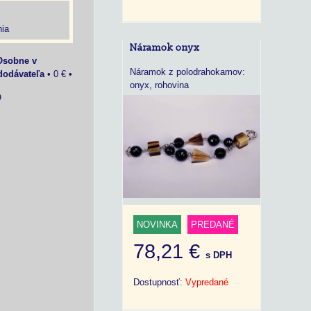
ia
Náramok onyx
Osobne v
Náramok z polodrahokamov:
dodávateľa
•
0 €
•
onyx, rohovina
O
NOVINKA
PREDANÉ
78,21 €
s DPH
Dostupnosť:
Vypredané