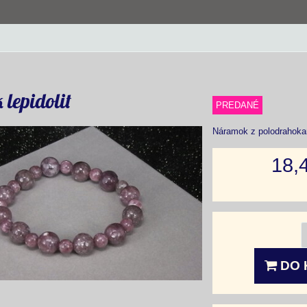
lepidolit
PREDANÉ
Náramok z polodrahokam
18,
DO 