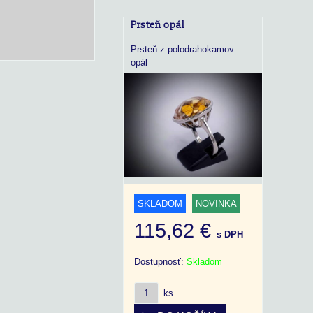
Prsteň opál
Prsteň z polodrahokamov:
opál
SKLADOM
NOVINKA
115,62 €
s DPH
Dostupnosť:
Skladom
ks