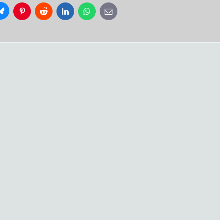
Bluesky
Pinterest
Reddit
LinkedIn
WhatsApp
E-
mail