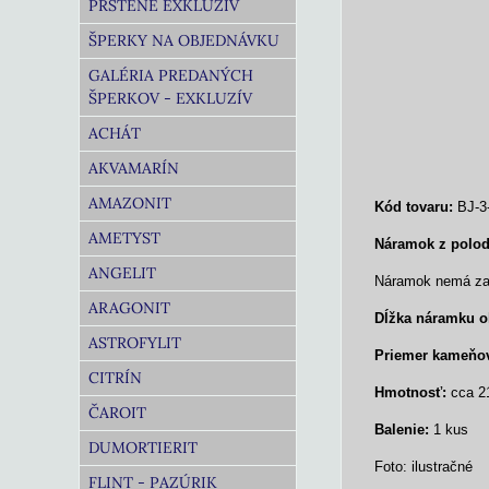
PRSTENE EXKLUZÍV
ŠPERKY NA OBJEDNÁVKU
GALÉRIA PREDANÝCH
ŠPERKOV - EXKLUZÍV
ACHÁT
AKVAMARÍN
AMAZONIT
Kód tovaru:
BJ-3
AMETYST
Náramok z polo
ANGELIT
Náramok nemá zap
ARAGONIT
Dĺžka
náramku ok
ASTROFYLIT
Priemer kameňo
CITRÍN
Hmotnosť:
cca 2
ČAROIT
Balenie:
1 kus
DUMORTIERIT
Foto: ilustračné
FLINT - PAZÚRIK