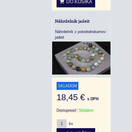
DO KOŠÍKA
Náhrdelnik jadeit
Náhrdelník z polodrahokamov:
jadeit
SKLADOM
18,45 €
s DPH
Dostupnosť:
Skladom
ks