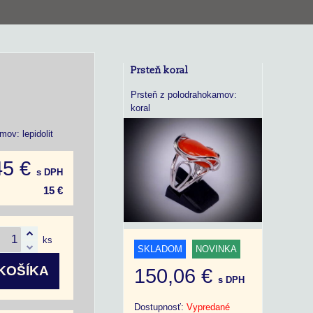
Prsteň koral
Prsteň z polodrahokamov:
koral
ov: lepidolit
45 €
s DPH
15 €
ks
SKLADOM
NOVINKA
KOŠÍKA
150,06 €
s DPH
Dostupnosť:
Vypredané