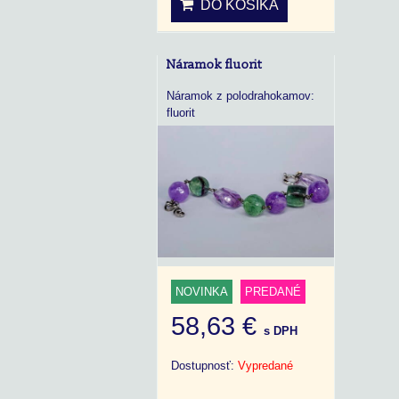
DO KOŠÍKA
Náramok fluorit
Náramok z polodrahokamov:
fluorit
NOVINKA
PREDANÉ
58,63 €
s DPH
Dostupnosť:
Vypredané