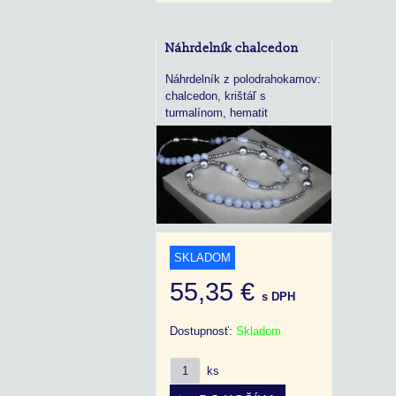
Náhrdelník chalcedon
Náhrdelník z polodrahokamov:
chalcedon, krištáľ s
turmalínom, hematit
SKLADOM
55,35 €
s DPH
Dostupnosť:
Skladom
ks