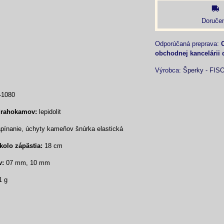
Doručen
obchodnej kancelárii 
Výrobca:
Šperky - FIS
-1080
drahokamov:
lepidolit
ínanie, úchyty kameňov šnúrka elastická
olo zápästia:
18 cm
v:
07 mm, 10 mm
1 g