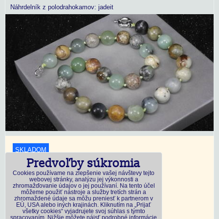
Náhrdelník z polodrahokamov: jadeit
SKLADOM
Predvoľby súkromia
18,45 €
s DPH
Cookies používame na zlepšenie vašej návštevy tejto
webovej stránky, analýzu jej výkonnosti a
zhromažďovanie údajov o jej používaní. Na tento účel
Dostupnosť:
Skladom
môžeme použiť nástroje a služby tretích strán a
zhromaždené údaje sa môžu preniesť k partnerom v
EÚ, USA alebo iných krajinách. Kliknutím na „Prijať
všetky cookies“ vyjadrujete svoj súhlas s týmto
DO KOŠÍKA
ks
spracovaním. Nižšie môžete nájsť podrobné informácie