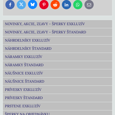
Bluesky
Twitter
Facebook
Pinterest
Reddit
LinkedIn
WhatsApp
E-
mail
NOVINKY, AKCIE, ZĽAVY - ŠPERKY EXKLUZÍV
NOVINKY, AKCIE, ZĽAVY - ŠPERKY ŠTANDARD
NÁHRDELNÍKY EXKLUZÍV
NÁHRDELNÍKY ŠTANDARD
NÁRAMKY EXKLUZÍV
NÁRAMKY ŠTANDARD
NÁUŠNICE EXKLUZÍV
NÁUŠNICE ŠTANDARD
PRÍVESKY EXKLUZÍV
PRÍVESKY ŠTANDARD
PRSTENE EXKLUZÍV
ŠPERKY NA OBJEDNÁVKU