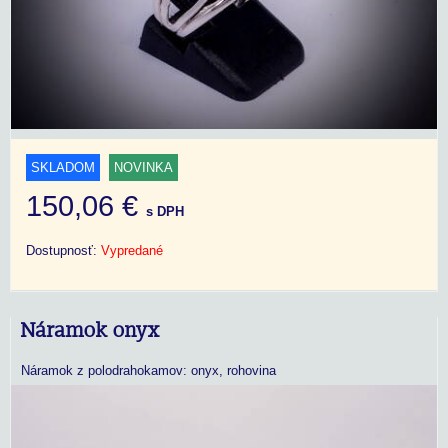
SKLADOM
NOVINKA
150,06 €
s DPH
Dostupnosť:
Vypredané
Náramok onyx
Náramok z polodrahokamov: onyx, rohovina