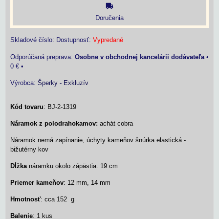
Doručenia
Skladové číslo:
Dostupnosť:
Vypredané
Osobne v obchodnej kancelárii dodávateľa
•
0 €
•
Výrobca:
Šperky - Exkluzív
Kód tovaru
:
BJ-2-1319
Náramok z polodrahokamov:
achát cobra
Náramok nemá zapínanie, úchyty kameňov šnúrka elastická -
bižutérny kov
Dĺžka
náramku okolo zápästia: 19 cm
Priemer kameňov
: 12 mm, 14 mm
Hmotnosť
: cca 152 g
Balenie
: 1 kus