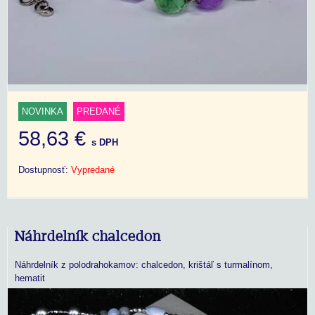
NOVINKA
PREDANÉ
58,63 €
s DPH
Dostupnosť:
Vypredané
Náhrdelník chalcedon
Náhrdelník z polodrahokamov: chalcedon, krištáľ s turmalínom,
hematit