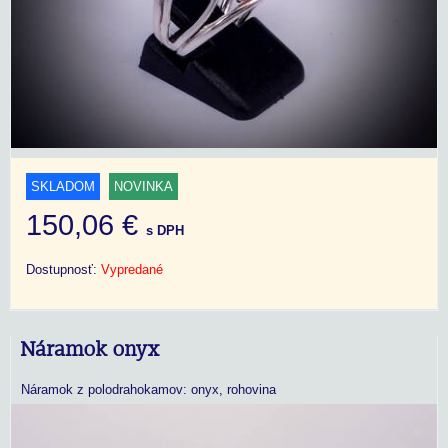
SKLADOM
NOVINKA
150,06 €
s DPH
Dostupnosť:
Vypredané
Náramok onyx
Náramok z polodrahokamov: onyx, rohovina