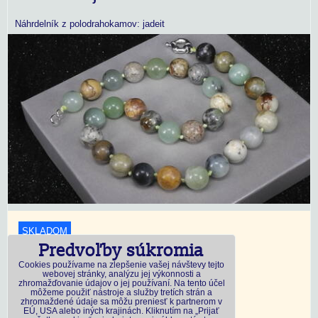
Náhrdelník z polodrahokamov: jadeit
SKLADOM
Predvoľby súkromia
18,45 €
s DPH
Cookies používame na zlepšenie vašej návštevy tejto
webovej stránky, analýzu jej výkonnosti a
zhromažďovanie údajov o jej používaní. Na tento účel
Dostupnosť:
Skladom
môžeme použiť nástroje a služby tretích strán a
zhromaždené údaje sa môžu preniesť k partnerom v
EÚ, USA alebo iných krajinách. Kliknutím na „Prijať