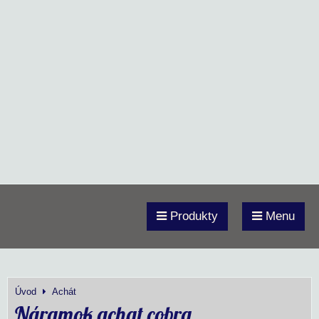
Produkty
Menu
Úvod
Achát
Náramok achat cobra