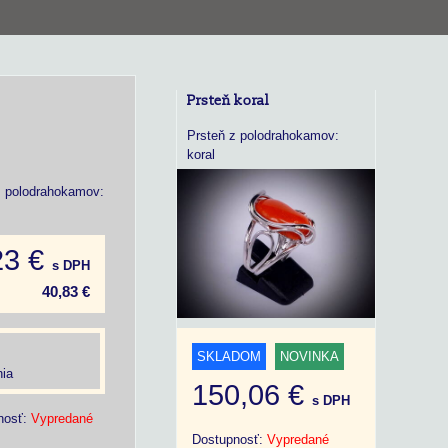
Prsteň koral
Prsteň z polodrahokamov:
koral
z polodrahokamov:
23 €
s DPH
40,83 €
SKLADOM
NOVINKA
ia
150,06 €
s DPH
nosť:
Vypredané
Dostupnosť:
Vypredané