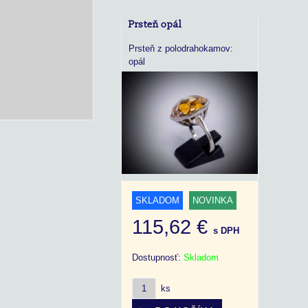
Prsteň opál
Prsteň z polodrahokamov:
opál
SKLADOM
NOVINKA
115,62 €
s DPH
Dostupnosť:
Skladom
ks