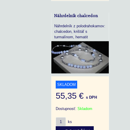
Náhrdelník chalcedon
Náhrdelník z polodrahokamov:
chalcedon, krištáľ s
turmalínom, hematit
SKLADOM
55,35 €
s DPH
Dostupnosť:
Skladom
ks