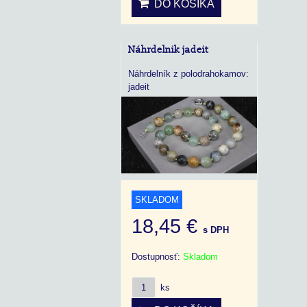
DO KOŠÍKA
Náhrdelnik jadeit
Náhrdelník z polodrahokamov:
jadeit
SKLADOM
18,45 €
s DPH
Dostupnosť:
Skladom
ks