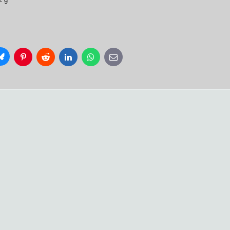
Bluesky
Pinterest
Reddit
LinkedIn
WhatsApp
E-
mail