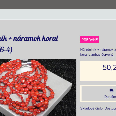
ík + náramok koral
PREDANÉ
(6-4)
Náhrdelník + náramok 
koral bambus červený
50,
Doručen
Skladové číslo:
Dostup