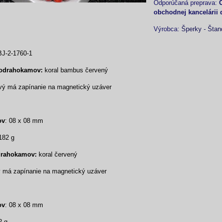
obchodnej kancelárii 
Výrobca:
Šperky - Štan
J-2-1760-1
lodrahokamov:
koral bambus červený
ový má zapínanie na magnetický uzáver
ov
: 08 x 08 mm
182 g
drahokamov:
koral červený
 má zapínanie na magnetický uzáver
ov
: 08 x 08 mm
2 g