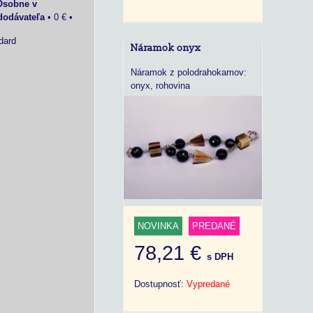
Osobne v
dodávateľa
•
0 €
•
dard
Náramok onyx
Náramok z polodrahokamov:
onyx, rohovina
NOVINKA
PREDANÉ
78,21 €
s DPH
Dostupnosť:
Vypredané