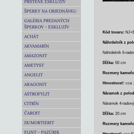
PRSTENE EXKLUZÍV
ŠPERKY NA OBJEDNÁVKU
GALÉRIA PREDANÝCH
ŠPERKOV - EXKLUZÍV
Kód tovaru:
NJ+B
ACHÁT
Náhrdelník z po
AKVAMARÍN
Náhrdelník 6-rad
AMAZONIT
Dĺžka:
50 cm
AMETYST
Rozmery kameň
ANGELIT
Hmostnosť:
cca 
ARAGONIT
Náramok z polo
ASTROFYLIT
CITRÍN
Náramok 4-radový
ČAROIT
Dĺžka:
20 cm
DUMORTIERIT
Rozmery kameň
FLINT - PAZÚRIK
Hmotnosť:
cca 6