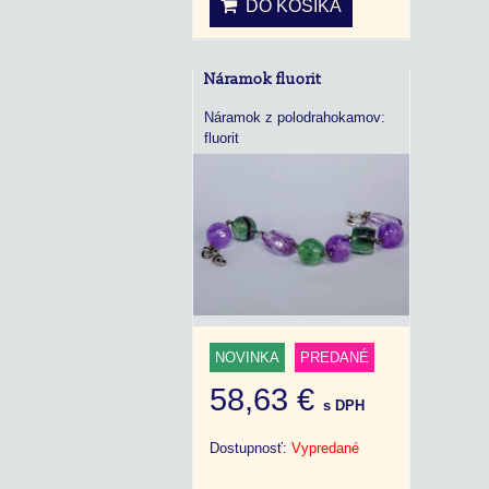
DO KOŠÍKA
Náramok fluorit
Náramok z polodrahokamov:
fluorit
NOVINKA
PREDANÉ
58,63 €
s DPH
Dostupnosť:
Vypredané