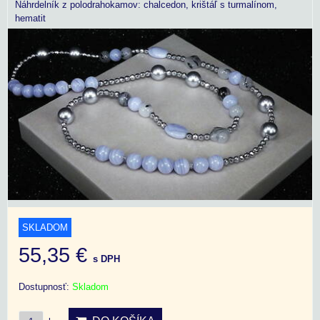
Náhrdelník z polodrahokamov: chalcedon, krištáľ s turmalínom,
hematit
SKLADOM
55,35 €
s DPH
Dostupnosť:
Skladom