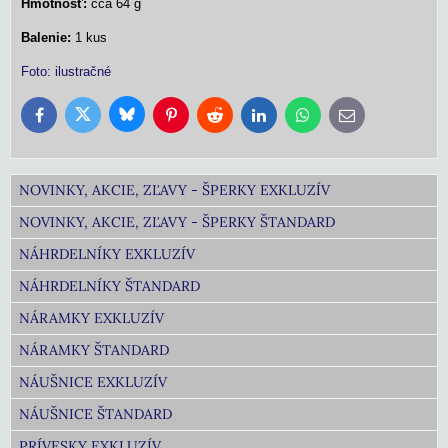
Hmotnosť:
cca 64 g
Balenie:
1 kus
Foto: ilustračné
Bluesky
Twitter
Facebook
Pinterest
Reddit
LinkedIn
WhatsApp
E-
mail
NOVINKY, AKCIE, ZĽAVY - ŠPERKY EXKLUZÍV
NOVINKY, AKCIE, ZĽAVY - ŠPERKY ŠTANDARD
NÁHRDELNÍKY EXKLUZÍV
NÁHRDELNÍKY ŠTANDARD
NÁRAMKY EXKLUZÍV
NÁRAMKY ŠTANDARD
NÁUŠNICE EXKLUZÍV
NÁUŠNICE ŠTANDARD
PRÍVESKY EXKLUZÍV