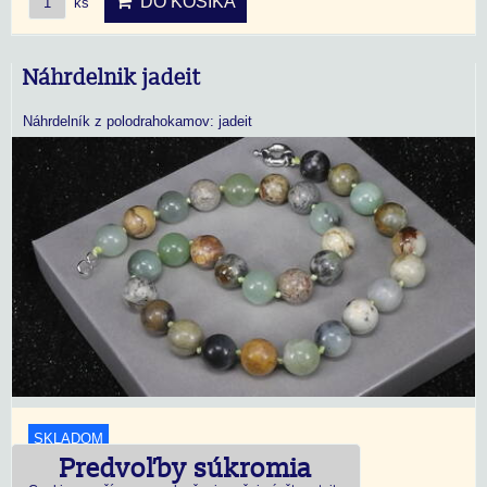
DO KOŠÍKA
ks
Náhrdelnik jadeit
Náhrdelník z polodrahokamov: jadeit
SKLADOM
Predvoľby súkromia
18,45 €
s DPH