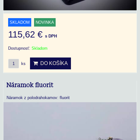
SKLADOM
NOVINKA
115,62 €
s DPH
Dostupnosť:
Skladom
DO KOŠÍKA
ks
Náramok fluorit
Náramok z polodrahokamov: fluorit