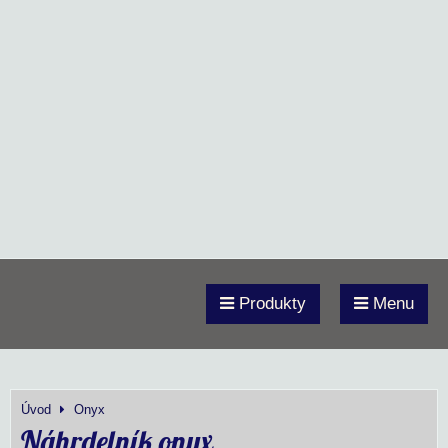
Produkty
Menu
Úvod
Onyx
Náhrdelník onyx