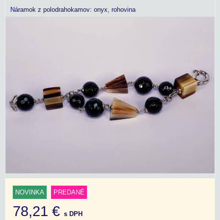
Náramok z polodrahokamov: onyx, rohovina
NOVINKA
PREDANÉ
78,21 €
s DPH