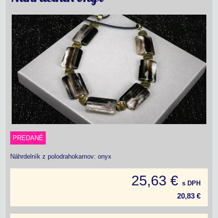
PREDANÉ
Náhrdelník z polodrahokamov: onyx
25,63 €
s DPH
20,83 €