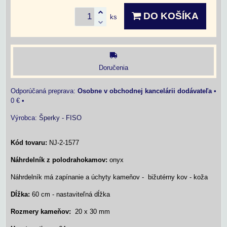
DO KOŠÍKA
ks
Doručenia
Osobne v obchodnej kancelárii dodávateľa
•
0 €
•
Výrobca:
Šperky - FISO
Kód tovaru:
NJ-2-1577
Náhrdelník z polodrahokamov:
onyx
Náhrdelník má zapínanie a úchyty kameňov - bižutérny kov - koža
Dĺžka:
60 cm - nastaviteľná dĺžka
Rozmery kameňov:
20 x 30 mm