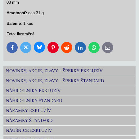
08 mm
Hmotnosť:
cca 31 g
Balenie
: 1 kus
Foto: ilustračné
Bluesky
Twitter
Facebook
Pinterest
Reddit
LinkedIn
WhatsApp
E-
mail
NOVINKY, AKCIE, ZĽAVY - ŠPERKY EXKLUZÍV
NOVINKY, AKCIE, ZĽAVY - ŠPERKY ŠTANDARD
NÁHRDELNÍKY EXKLUZÍV
NÁHRDELNÍKY ŠTANDARD
NÁRAMKY EXKLUZÍV
NÁRAMKY ŠTANDARD
NÁUŠNICE EXKLUZÍV