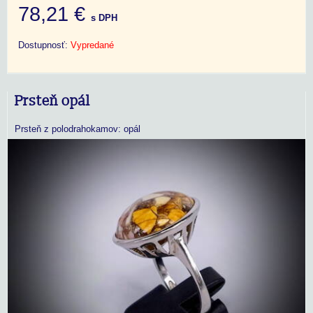
78,21 €
s DPH
Dostupnosť:
Vypredané
Prsteň opál
Prsteň z polodrahokamov: opál