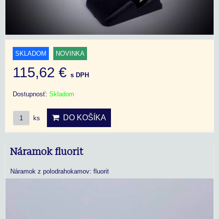
SKLADOM
NOVINKA
115,62 €
s DPH
Dostupnosť:
Skladom
DO KOŠÍKA
ks
Náramok fluorit
Náramok z polodrahokamov: fluorit