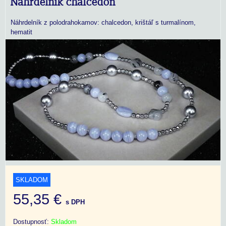
Náhrdelník chalcedon
Náhrdelník z polodrahokamov: chalcedon, krištáľ s turmalínom,
hematit
SKLADOM
55,35 €
s DPH
Dostupnosť:
Skladom