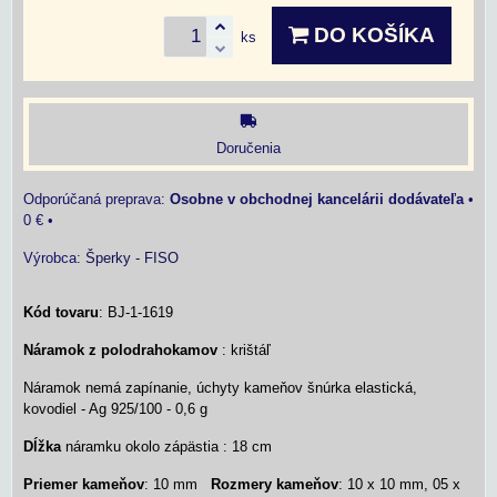
DO KOŠÍKA
ks
Doručenia
Osobne v obchodnej kancelárii dodávateľa
•
0 €
•
Výrobca:
Šperky - FISO
Kód tovaru
: BJ-1-1619
Náramok z polodrahokamov
: krištáľ
Náramok nemá zapínanie, úchyty kameňov šnúrka elastická,
kovodiel - Ag 925/100 - 0,6 g
Dĺžka
náramku okolo zápästia : 18 cm
Priemer kameňov
: 10 mm
Rozmery kameňov
: 10 x 10 mm, 05 x