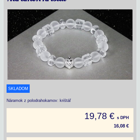
SKLADOM
Náramok z polodrahokamov: krištáľ
19,78 €
s DPH
16,08 €