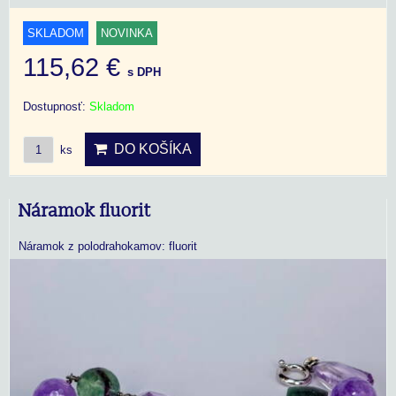
SKLADOM
NOVINKA
115,62 €
s DPH
Dostupnosť:
Skladom
DO KOŠÍKA
ks
Náramok fluorit
Náramok z polodrahokamov: fluorit