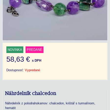
NOVINKA
PREDANÉ
58,63 €
s DPH
Dostupnosť:
Vypredané
Náhrdelník chalcedon
Náhrdelník z polodrahokamov: chalcedon, krištáľ s turmalínom,
hematit