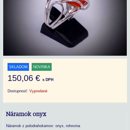
SKLADOM
NOVINKA
150,06 €
s DPH
Dostupnosť:
Vypredané
Náramok onyx
Náramok z polodrahokamov: onyx, rohovina