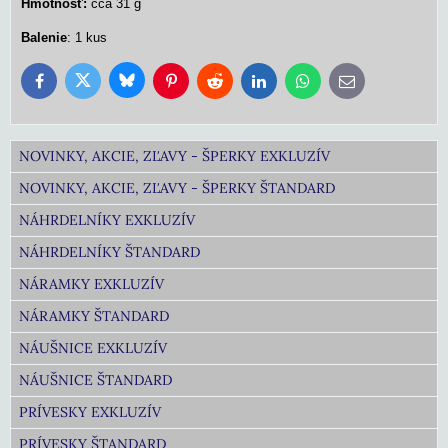
Hmotnosť:
cca 31 g
Balenie
: 1 kus
Bluesky
Twitter
Facebook
Pinterest
Reddit
LinkedIn
WhatsApp
E-
mail
NOVINKY, AKCIE, ZĽAVY - ŠPERKY EXKLUZÍV
NOVINKY, AKCIE, ZĽAVY - ŠPERKY ŠTANDARD
NÁHRDELNÍKY EXKLUZÍV
NÁHRDELNÍKY ŠTANDARD
NÁRAMKY EXKLUZÍV
NÁRAMKY ŠTANDARD
NÁUŠNICE EXKLUZÍV
NÁUŠNICE ŠTANDARD
PRÍVESKY EXKLUZÍV
PRÍVESKY ŠTANDARD