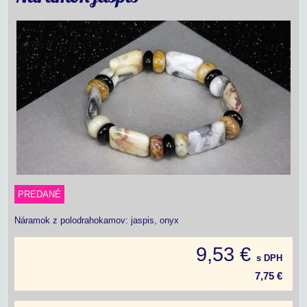
PREDANÉ
Náramok z polodrahokamov: jaspis, onyx
9,53 €
s DPH
7,75 €