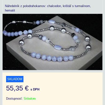
Náhrdelník z polodrahokamov: chalcedon, krištáľ s turmalínom,
hematit
SKLADOM
55,35 €
s DPH
Dostupnosť:
Skladom