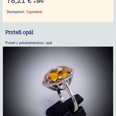
78,21 €
s DPH
Dostupnosť:
Vypredané
Prsteň opál
Prsteň z polodrahokamov: opál