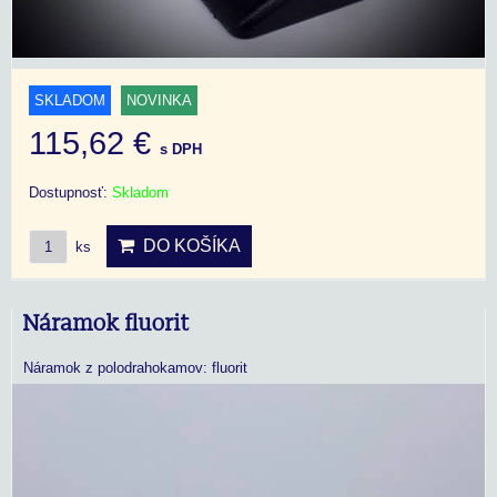
SKLADOM
NOVINKA
115,62 €
s DPH
Dostupnosť:
Skladom
DO KOŠÍKA
ks
Náramok fluorit
Náramok z polodrahokamov: fluorit