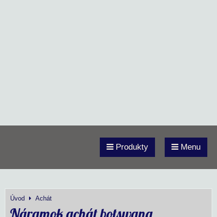
Produkty
Menu
Úvod
Achát
Náramok achát botswana