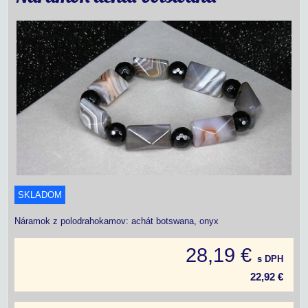
SKLADOM
Náramok z polodrahokamov: achát botswana, onyx
28,19 €
s DPH
22,92 €