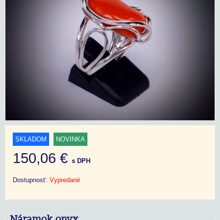
SKLADOM
NOVINKA
150,06 €
s DPH
Dostupnosť:
Vypredané
Náramok onyx