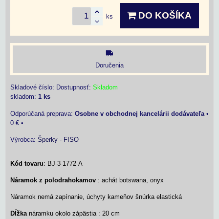
DO KOŠÍKA
ks
Doručenia
Skladové číslo:
Dostupnosť:
Skladom
skladom:
1
ks
Osobne v obchodnej kancelárii dodávateľa
•
0 €
•
Výrobca:
Šperky - FISO
Kód tovaru
: BJ-3-1772-A
Náramok z polodrahokamov
: achát botswana, onyx
Náramok nemá zapínanie, úchyty kameňov šnúrka elastická
Dĺžka
náramku okolo zápästia : 20 cm