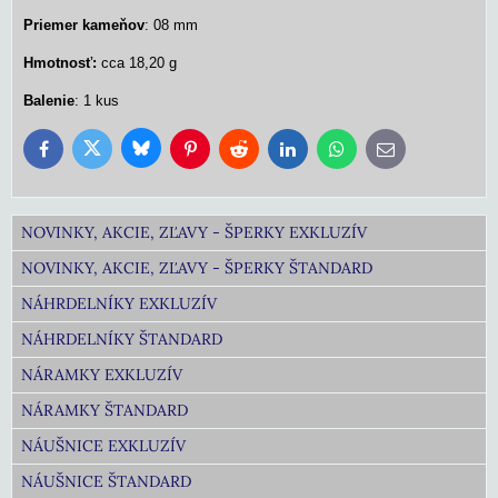
Priemer
kameňov
: 08 mm
Hmotnosť:
cca 18,20 g
Balenie
: 1 kus
Bluesky
Twitter
Facebook
Pinterest
Reddit
LinkedIn
WhatsApp
E-
mail
NOVINKY, AKCIE, ZĽAVY - ŠPERKY EXKLUZÍV
NOVINKY, AKCIE, ZĽAVY - ŠPERKY ŠTANDARD
NÁHRDELNÍKY EXKLUZÍV
NÁHRDELNÍKY ŠTANDARD
NÁRAMKY EXKLUZÍV
NÁRAMKY ŠTANDARD
NÁUŠNICE EXKLUZÍV
NÁUŠNICE ŠTANDARD