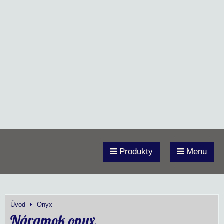
Produkty
Menu
Úvod
Onyx
Náramok onyx