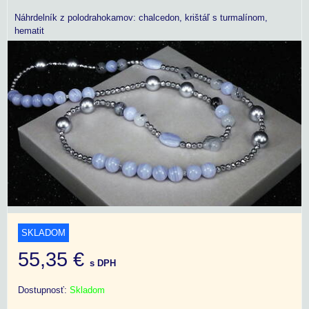
Náhrdelník z polodrahokamov: chalcedon, krištáľ s turmalínom,
hematit
SKLADOM
55,35 €
s DPH
Dostupnosť:
Skladom