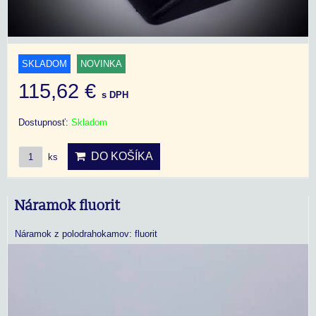
SKLADOM
NOVINKA
115,62 €
s DPH
Dostupnosť:
Skladom
DO KOŠÍKA
ks
Náramok fluorit
Náramok z polodrahokamov: fluorit