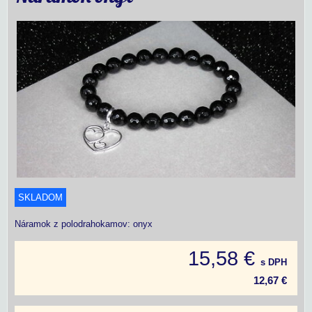
SKLADOM
Náramok z polodrahokamov: onyx
15,58 €
s DPH
12,67 €