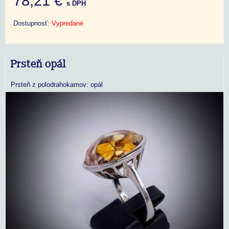
78,21 €
s DPH
Dostupnosť:
Vypredané
Prsteň opál
Prsteň z polodrahokamov: opál