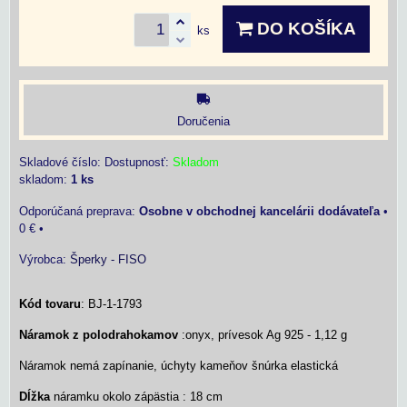
DO KOŠÍKA
ks
Doručenia
Skladové číslo:
Dostupnosť:
Skladom
skladom:
1
ks
Osobne v obchodnej kancelárii dodávateľa
•
0 €
•
Výrobca:
Šperky - FISO
Kód tovaru
: BJ-1-1793
Náramok z polodrahokamov
:onyx, prívesok Ag 925 - 1,12 g
Náramok nemá zapínanie, úchyty kameňov šnúrka elastická
Dĺžka
náramku okolo zápästia : 18 cm