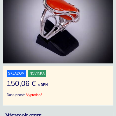
SKLADOM
NOVINKA
150,06 €
s DPH
Dostupnosť:
Vypredané
Náramok onyx