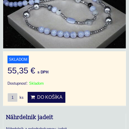
SKLADOM
55,35 €
s DPH
Dostupnosť:
Skladom
DO KOŠÍKA
ks
Náhrdelnik jadeit
Náhrdelník z polodrahokamov: jadeit