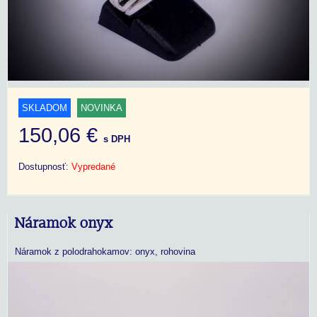
SKLADOM
NOVINKA
150,06 €
s DPH
Dostupnosť:
Vypredané
Náramok onyx
Náramok z polodrahokamov: onyx, rohovina