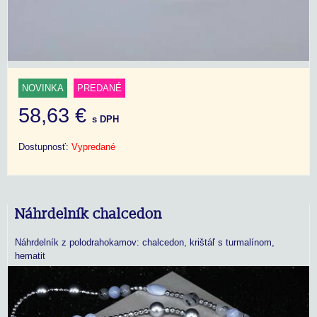
NOVINKA
PREDANÉ
58,63 €
s DPH
Dostupnosť:
Vypredané
Náhrdelník chalcedon
Náhrdelník z polodrahokamov: chalcedon, krištáľ s turmalínom,
hematit