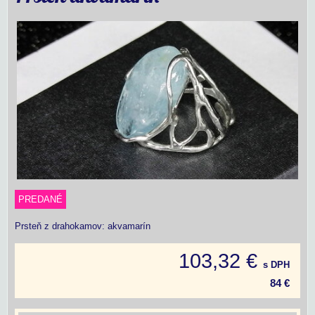
PREDANÉ
Prsteň z drahokamov: akvamarín
103,32 €
s DPH
84 €