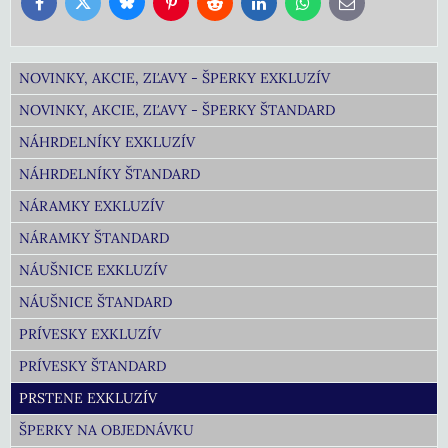
Bluesky
Twitter
Facebook
Pinterest
Reddit
LinkedIn
WhatsApp
E-
mail
NOVINKY, AKCIE, ZĽAVY - ŠPERKY EXKLUZÍV
NOVINKY, AKCIE, ZĽAVY - ŠPERKY ŠTANDARD
NÁHRDELNÍKY EXKLUZÍV
NÁHRDELNÍKY ŠTANDARD
NÁRAMKY EXKLUZÍV
NÁRAMKY ŠTANDARD
NÁUŠNICE EXKLUZÍV
NÁUŠNICE ŠTANDARD
PRÍVESKY EXKLUZÍV
PRÍVESKY ŠTANDARD
PRSTENE EXKLUZÍV
ŠPERKY NA OBJEDNÁVKU