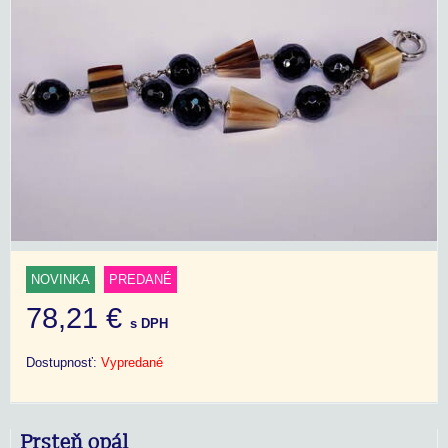
NOVINKA
PREDANÉ
78,21 €
s DPH
Dostupnosť:
Vypredané
Prsteň opál