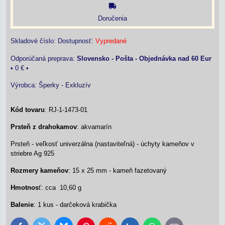
Doručenia
Skladové číslo:
Dostupnosť:
Vypredané
Slovensko - Pošta - Objednávka nad 60 Eur
•
0 €
•
Výrobca:
Šperky - Exkluzív
Kód tovaru
: RJ-1-1473-01
Prsteň z drahokamov
: akvamarín
Prsteň - veľkosť univerzálna (nastaviteľná) - úchyty kameňov v
striebre Ag 925
Rozmery kameňov
: 15 x 25 mm - kameň fazetovaný
Hmotnos
ť: cca 10,60 g
Balenie
: 1 kus - darčeková krabička