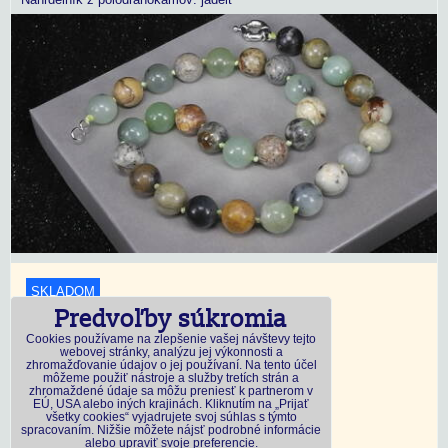
SKLADOM
Predvoľby súkromia
18,45 €
s DPH
Cookies používame na zlepšenie vašej návštevy tejto
webovej stránky, analýzu jej výkonnosti a
zhromažďovanie údajov o jej používaní. Na tento účel
Dostupnosť:
Skladom
môžeme použiť nástroje a služby tretích strán a
zhromaždené údaje sa môžu preniesť k partnerom v
EÚ, USA alebo iných krajinách. Kliknutím na „Prijať
všetky cookies“ vyjadrujete svoj súhlas s týmto
DO KOŠÍKA
ks
spracovaním. Nižšie môžete nájsť podrobné informácie
alebo upraviť svoje preferencie.