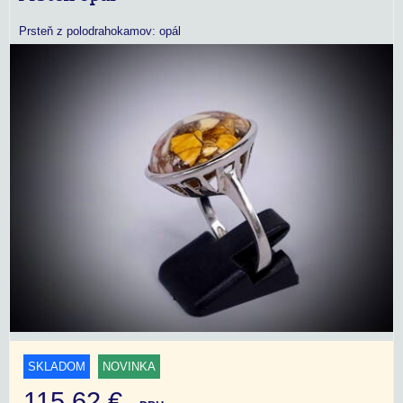
Prsteň z polodrahokamov: opál
SKLADOM
NOVINKA
115,62 €