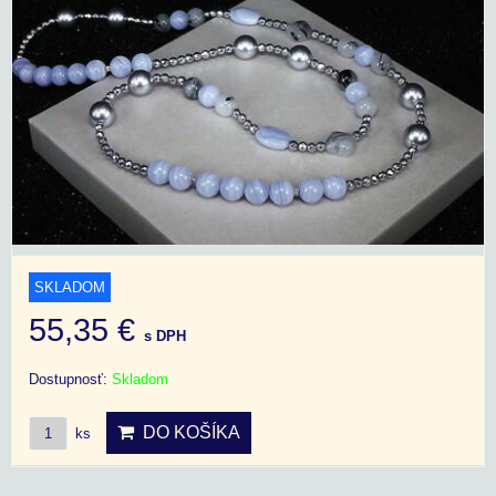
SKLADOM
55,35 €
s DPH
Dostupnosť:
Skladom
DO KOŠÍKA
ks