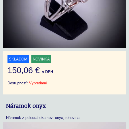
SKLADOM
NOVINKA
150,06 €
s DPH
Dostupnosť:
Vypredané
Náramok onyx
Náramok z polodrahokamov: onyx, rohovina