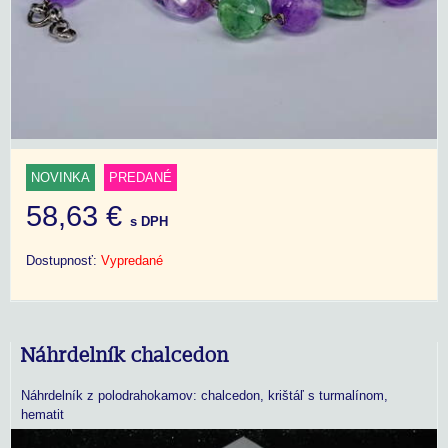
NOVINKA
PREDANÉ
58,63 €
s DPH
Dostupnosť:
Vypredané
Náhrdelník chalcedon
Náhrdelník z polodrahokamov: chalcedon, krištáľ s turmalínom,
hematit