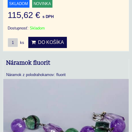
SKLADOM
NOVINKA
115,62 €
s DPH
Dostupnosť:
Skladom
DO KOŠÍKA
ks
Náramok fluorit
Náramok z polodrahokamov: fluorit