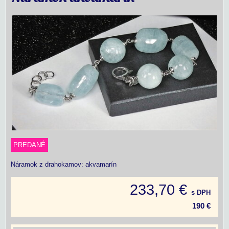
PREDANÉ
Náramok z drahokamov: akvamarín
233,70 €
s DPH
190 €