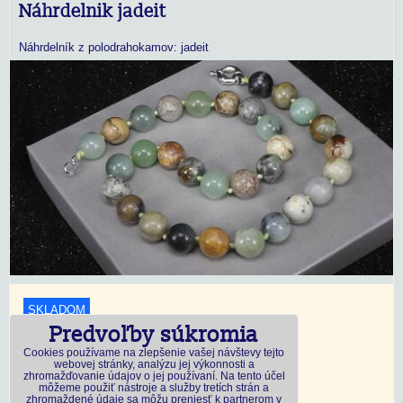
Náhrdelnik jadeit
Náhrdelník z polodrahokamov: jadeit
SKLADOM
Predvoľby súkromia
18,45 €
s DPH
Cookies používame na zlepšenie vašej návštevy tejto
webovej stránky, analýzu jej výkonnosti a
zhromažďovanie údajov o jej používaní. Na tento účel
Dostupnosť:
Skladom
môžeme použiť nástroje a služby tretích strán a
zhromaždené údaje sa môžu preniesť k partnerom v