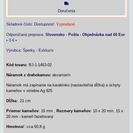
Doručenia
Skladové číslo:
Dostupnosť:
Vypredané
Slovensko - Pošta - Objednávka nad 60 Eur
•
0 €
•
Výrobca:
Šperky - Exkluzív
Kód tovaru
: BJ-1-1463-02
Náramok z drahokamov:
akvamarín
Náramok má zapínanie na karabínku (nastaviteľná dĺžka) a úchyty
kameňov v striebre Ag 925
Dĺžka:
21 cm
Priemer kameňov
: 16 mm ,
Rozmery kameňov
: 10 x 20 mm, 15 x
20 mm - kameň fazetovaný
Hmotnos
ť: cca 50,8 g