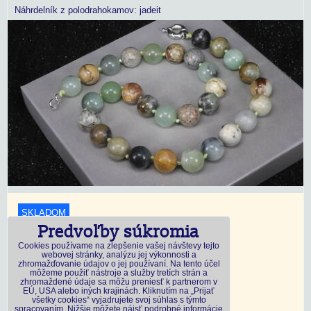
Náhrdelník z polodrahokamov: jadeit
SKLADOM
Predvoľby súkromia
18,45 €
s DPH
Cookies používame na zlepšenie vašej návštevy tejto
webovej stránky, analýzu jej výkonnosti a
zhromažďovanie údajov o jej používaní. Na tento účel
Dostupnosť:
Skladom
môžeme použiť nástroje a služby tretích strán a
zhromaždené údaje sa môžu preniesť k partnerom v
EÚ, USA alebo iných krajinách. Kliknutím na „Prijať
všetky cookies“ vyjadrujete svoj súhlas s týmto
DO KOŠÍKA
ks
spracovaním. Nižšie môžete nájsť podrobné informácie