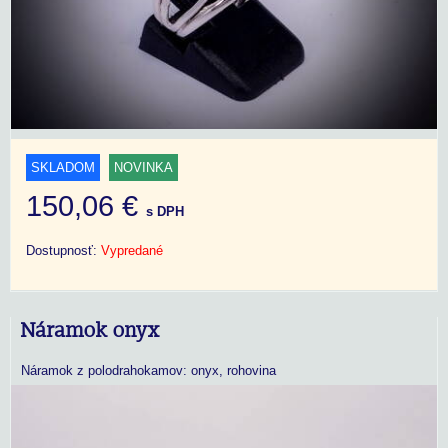
SKLADOM
NOVINKA
150,06 €
s DPH
Dostupnosť:
Vypredané
Náramok onyx
Náramok z polodrahokamov: onyx, rohovina