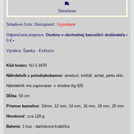
Doručenia
Skladové číslo:
Dostupnosť:
Vypredané
Osobne v obchodnej kancelárii dodávateľa
•
0 €
•
Výrobca:
Šperky - Exkluzív
Kód tovaru
: NJ-1-1870
Náhrdelník z polodrahokamov
: ametyst, krištáľ, achát, perla sklo
Náhrdelník má zapísnanie v striebre Ag 925
Dĺžka
: 50 cm
Priemer kameňov
: 10mm, 12 mm, 14 mm, 16 mm, 18 mm, 20 mm
Hmotnosť
: cca 129 g
Balenie
: 1 kus - darčeková krabička