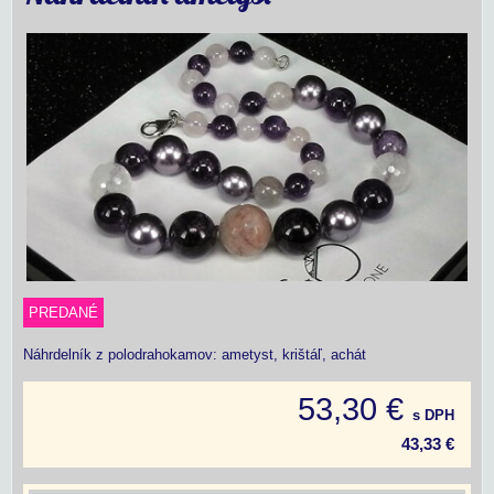
PREDANÉ
Náhrdelník z polodrahokamov: ametyst, krištáľ, achát
53,30 €
s DPH
43,33 €