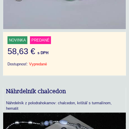
NOVINKA
PREDANÉ
58,63 €
s DPH
Dostupnosť:
Vypredané
Náhrdelník chalcedon
Náhrdelník z polodrahokamov: chalcedon, krištáľ s turmalínom,
hematit