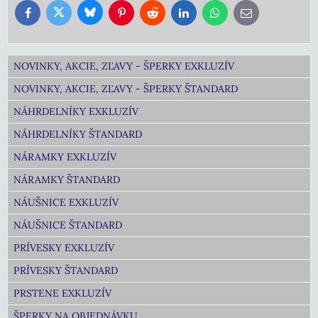
Bluesky
Twitter
Facebook
Pinterest
Reddit
LinkedIn
WhatsApp
E-
mail
NOVINKY, AKCIE, ZĽAVY - ŠPERKY EXKLUZÍV
NOVINKY, AKCIE, ZĽAVY - ŠPERKY ŠTANDARD
NÁHRDELNÍKY EXKLUZÍV
NÁHRDELNÍKY ŠTANDARD
NÁRAMKY EXKLUZÍV
NÁRAMKY ŠTANDARD
NÁUŠNICE EXKLUZÍV
NÁUŠNICE ŠTANDARD
PRÍVESKY EXKLUZÍV
PRÍVESKY ŠTANDARD
PRSTENE EXKLUZÍV
ŠPERKY NA OBJEDNÁVKU