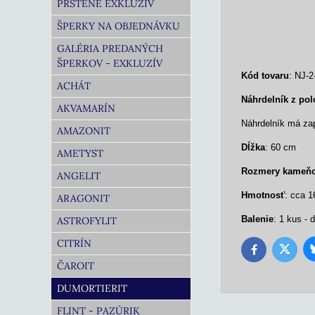
PRSTENE EXKLUZÍV
ŠPERKY NA OBJEDNÁVKU
GALÉRIA PREDANÝCH
ŠPERKOV - EXKLUZÍV
Kód tovaru
: NJ-2
ACHÁT
Náhrdelník z po
AKVAMARÍN
Náhrdelník má zap
AMAZONIT
Dĺžka
: 60 cm
AMETYST
Rozmery
kameň
ANGELIT
Hmotnosť
: cca 1
ARAGONIT
Balenie
: 1 kus - 
ASTROFYLIT
CITRÍN
Twitter
Facebook
ČAROIT
DUMORTIERIT
FLINT - PAZÚRIK