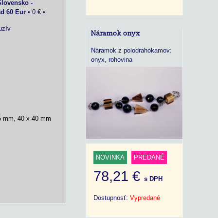
Slovensko -
ad 60 Eur
•
0 €
•
uzív
Náramok onyx
Náramok z polodrahokamov:
onyx, rohovina
35 mm, 40 x 40 mm
NOVINKA
PREDANÉ
78,21 €
s DPH
Dostupnosť:
Vypredané