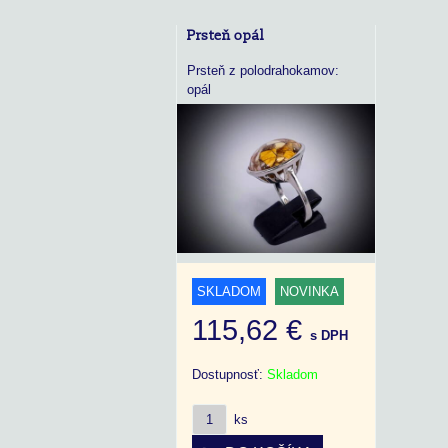
Prsteň opál
Prsteň z polodrahokamov:
opál
SKLADOM
NOVINKA
115,62 €
s DPH
Dostupnosť:
Skladom
ks