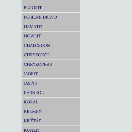
FLUORIT
FOSÍLNE DREVO
HEMATIT
HOWLIT
CHALCEDON
CHRYZOKOL
CHRYZOPRAS
JADEIT
JASPIS
KARNEOL
KORAL
KREMEŇ
KRIŠTÁĽ
KUNZIT