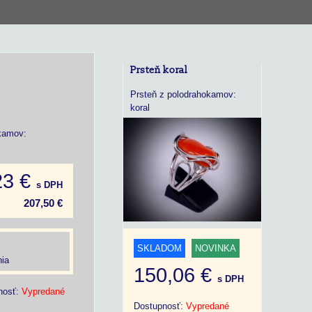
Prsteň koral
Prsteň z polodrahokamov:
koral
okamov:
23 €
s DPH
207,50 €
SKLADOM
NOVINKA
ia
150,06 €
s DPH
nosť:
Vypredané
Dostupnosť:
Vypredané