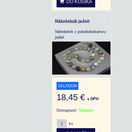
DO KOŠÍKA
Náhrdelnik jadeit
Náhrdelník z polodrahokamov:
jadeit
SKLADOM
18,45 €
s DPH
Dostupnosť:
Skladom
ks