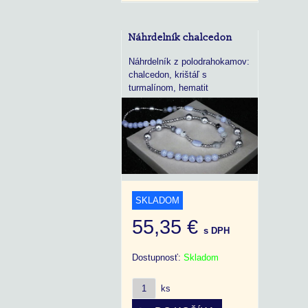
Náhrdelník chalcedon
Náhrdelník z polodrahokamov:
chalcedon, krištáľ s
turmalínom, hematit
SKLADOM
55,35 €
s DPH
Dostupnosť:
Skladom
ks