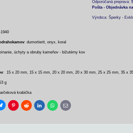
Pošta - Objednávka n
Výrobca:
Šperky - Exkl
-1940
lodrahokamov
: dumortierit, onyx, koral
ínanie, úchyty a obruby kameňov - bižutérny kov
ov
: 15 x 20 mm, 15 x 15 mm, 20 x 20 mm, 20 x 30 mm, 25 x 25 mm, 35 x 
63 g
darčeková krabička
Bluesky
Pinterest
Reddit
LinkedIn
WhatsApp
E-
mail