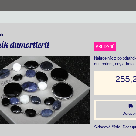
it
ík dumortierit
PREDANÉ
Náhrdelník z polodrah
dumortierit, onyx, koral
255,
Doručen
Skladové číslo:
Dostup