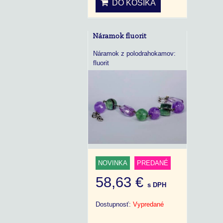
DO KOŠÍKA
Náramok fluorit
Náramok z polodrahokamov:
fluorit
NOVINKA
PREDANÉ
58,63 €
s DPH
Dostupnosť:
Vypredané