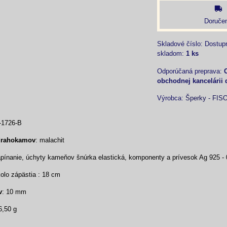
Doručen
Skladové číslo:
Dostup
skladom:
1
ks
obchodnej kancelárii 
Výrobca:
Šperky - FIS
-1726-B
drahokamov
: malachit
ínanie, úchyty kameňov šnúrka elastická, komponenty a prívesok Ag 925 - 
lo zápästia : 18 cm
v
: 10 mm
6,50 g