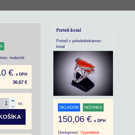
Prsteň koral
Prsteň z polodrahokamov:
KA
koral
mov: malachit
10 €
s DPH
36,67 €
ks
SKLADOM
NOVINKA
KOŠÍKA
150,06 €
s DPH
Dostupnosť:
Vypredané