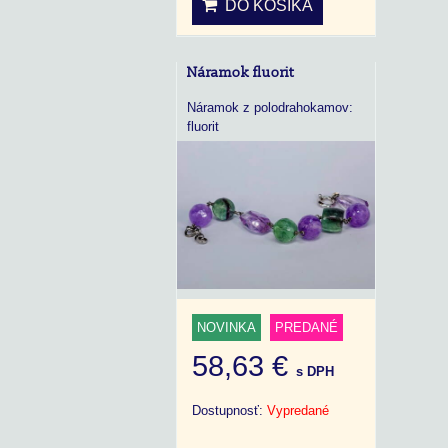
DO KOŠÍKA
Náramok fluorit
Náramok z polodrahokamov:
fluorit
NOVINKA
PREDANÉ
58,63 €
s DPH
Dostupnosť:
Vypredané