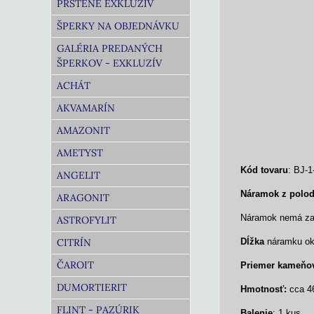
PRSTENE EXKLUZÍV
ŠPERKY NA OBJEDNÁVKU
GALÉRIA PREDANÝCH
ŠPERKOV - EXKLUZÍV
ACHÁT
AKVAMARÍN
AMAZONIT
AMETYST
Kód tovaru
: BJ-1
ANGELIT
Náramok z polo
ARAGONIT
Náramok nemá zap
ASTROFYLIT
CITRÍN
Dĺžka
náramku oko
ČAROIT
Priemer
kameňo
DUMORTIERIT
Hmotnosť:
cca 4
FLINT - PAZÚRIK
Balenie
: 1 kus