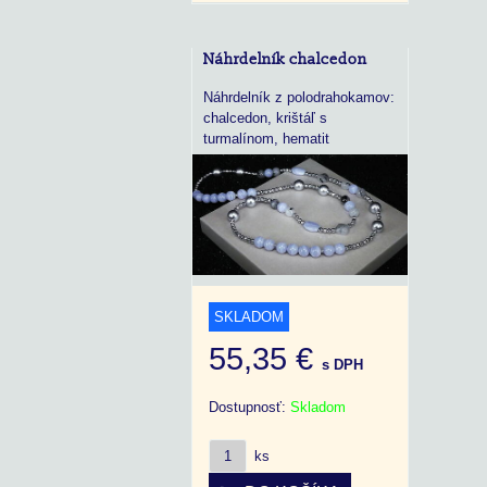
Náhrdelník chalcedon
Náhrdelník z polodrahokamov:
chalcedon, krištáľ s
turmalínom, hematit
SKLADOM
55,35 €
s DPH
Dostupnosť:
Skladom
ks