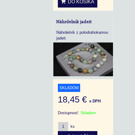
DO KOŠÍKA
Náhrdelnik jadeit
Náhrdelník z polodrahokamov:
jadeit
SKLADOM
18,45 €
s DPH
Dostupnosť:
Skladom
ks