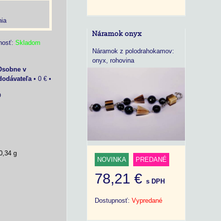
ia
Náramok onyx
nosť:
Skladom
Náramok z polodrahokamov:
onyx, rohovina
Osobne v
dodávateľa
•
0 €
•
O
0,34 g
NOVINKA
PREDANÉ
78,21 €
s DPH
Dostupnosť:
Vypredané