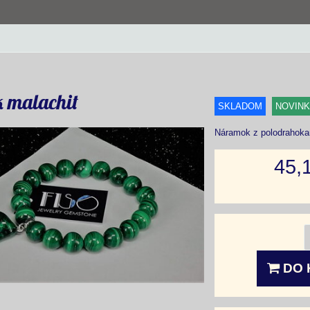
 malachit
SKLADOM
NOVIN
Náramok z polodrahoka
45,
DO 