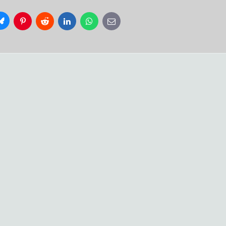
Bluesky
Pinterest
Reddit
LinkedIn
WhatsApp
E-
mail