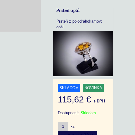
Prsteň opál
Prsteň z polodrahokamov:
opál
SKLADOM
NOVINKA
115,62 €
s DPH
Dostupnosť:
Skladom
ks