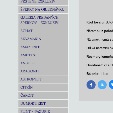
PRSTENE EXKLUZÍV
ŠPERKY NA OBJEDNÁVKU
GALÉRIA PREDANÝCH
ŠPERKOV - EXKLUZÍV
Kód tovaru
: BJ-3
ACHÁT
Náramok z polo
AKVAMARÍN
Náramok nemá zap
AMAZONIT
Dĺžka
náramku oko
AMETYST
Rozmery
kameň
ANGELIT
Hmotnosť:
cca 3
ARAGONIT
Balenie
: 1 kus
ASTROFYLIT
Twitter
Facebook
CITRÍN
ČAROIT
DUMORTIERIT
FLINT - PAZÚRIK