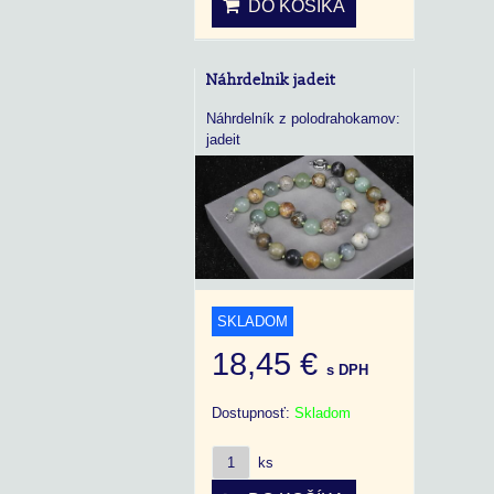
DO KOŠÍKA
Náhrdelnik jadeit
Náhrdelník z polodrahokamov:
jadeit
SKLADOM
18,45 €
s DPH
Dostupnosť:
Skladom
ks