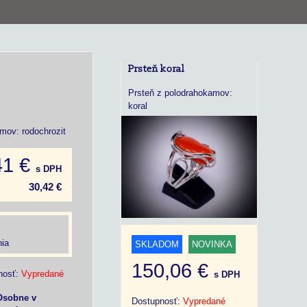
Prsteň koral
Prsteň z polodrahokamov:
koral
mov: rodochrozit
41 €
s DPH
30,42 €
ia
SKLADOM
NOVINKA
150,06 €
nosť:
Vypredané
s DPH
Osobne v
Dostupnosť:
Vypredané