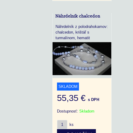
Náhrdelník chalcedon
Náhrdelník z polodrahokamov:
chalcedon, krištáľ s
turmalínom, hematit
SKLADOM
55,35 €
s DPH
Dostupnosť:
Skladom
ks