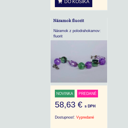
DO KOŠÍKA
Náramok fluorit
Náramok z polodrahokamov:
fluorit
NOVINKA
PREDANÉ
58,63 €
s DPH
Dostupnosť:
Vypredané