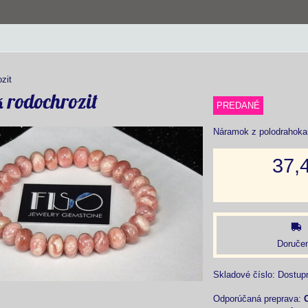
zit
rodochrozit
PREDANÉ
Náramok z polodrahoka
37,
Doručen
Skladové číslo:
Dostup