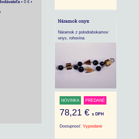
dodávateľa
•
0 €
•
O
Náramok onyx
Náramok z polodrahokamov:
onyx, rohovina
NOVINKA
PREDANÉ
78,21 €
s DPH
Dostupnosť:
Vypredané