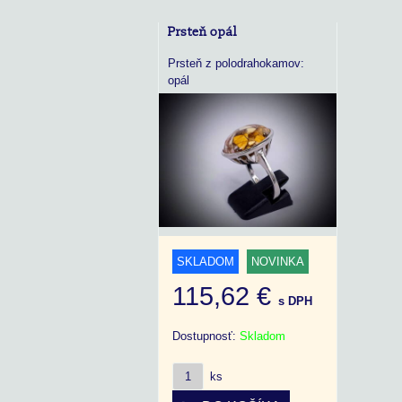
Prsteň opál
Prsteň z polodrahokamov:
opál
SKLADOM
NOVINKA
115,62 €
s DPH
Dostupnosť:
Skladom
ks