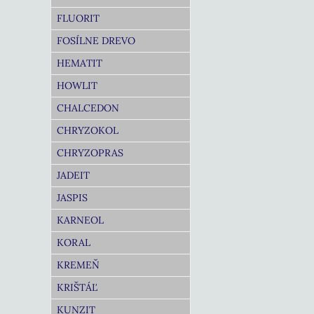
FLUORIT
FOSÍLNE DREVO
HEMATIT
HOWLIT
CHALCEDON
CHRYZOKOL
CHRYZOPRAS
JADEIT
JASPIS
KARNEOL
KORAL
KREMEŇ
KRIŠTÁĽ
KUNZIT