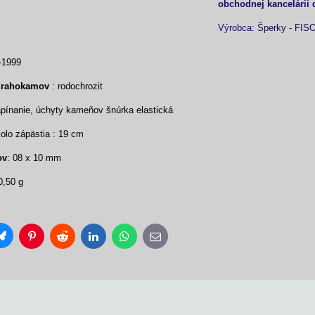
obchodnej kancelárii 
Výrobca:
Šperky - FIS
-1999
drahokamov
: rodochrozit
ínanie, úchyty kameňov šnúrka elastická
lo zápästia : 19 cm
ov
: 08 x 10 mm
0,50 g
Bluesky
Pinterest
Reddit
LinkedIn
WhatsApp
E-
mail